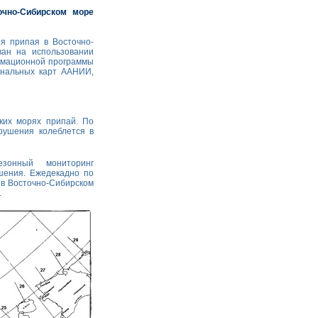
очно-Сибирском море
я припая в Восточно-
ван на использовании
ормационной программы
ональных карт ААНИИ,
ких морях припай. По
рушения колеблется в
зонный мониторинг
шения. Ежедекадно по
в Восточно-Сибирском
.