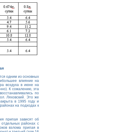
ая
ется одним из основных
аибольшее влияние на
ра воздуха в июне на
нно). К сожалению, эта
восстанавливались по
ол. Ляховский. Это же
закрыта в 1995 году и
районах на подходах к
ия припая зависят об
 отдельных районах с
оков взлома припая в
она) и третьей (для 16