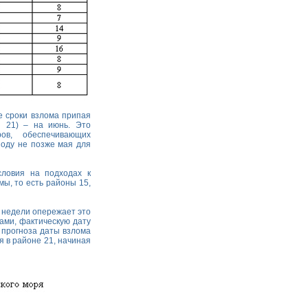
е сроки взлома припая
и 21) – на июнь. Это
ов, обеспечивающих
иоду не позже мая для
ловия на подходах к
ы, то есть районы 15,
е недели опережает это
нами, фактическую дату
 прогноза даты взлома
я в районе 21, начиная