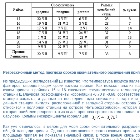
Регрессионный метод прогноза сроков окончательного разрушения прип
Из предыдущих исследований [1] известно, что температура воздуха явля
факторов, определяющим сроки взлома припая. Как показал анализ н
взлом припая в районах 15 и 16 оказывает среднемесячная температу
станции Шалаурова (коэффициенты корреляции -0,70 и -0,68, соответстве
станция закрыта, и данные за последние годы снимались с карт или 
данным станции Кигилях, расположенной с западной стороны острова Б
относится к полярной станции на острове Четырехстолбовой, которая 
которая наиболее репрезентативна для прогноза сроков взлома припая в 
бару реки Колымы (коэффициенты корреляции
)
Как уже отмечалось, в целом для моря сроки окончательного разрушен
общей площади припая. Однако сопоставление сроков взлома припая в
площадью припая не показали значимой связи. В тоже время связь ср
районах 15 и 16 с шириной припая на створе 17 (L-17) в первой (для 15 рай