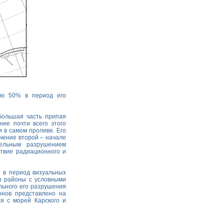
ью 50% в период его
большая часть припая
ие почти всего этого
 в самом проливе. Его
чение второй – начале
тельным разрушением
твие радиационного и
 в период визуальных
ны районы с условными
льного его разрушения
онов представлено на
я с морей Карского и