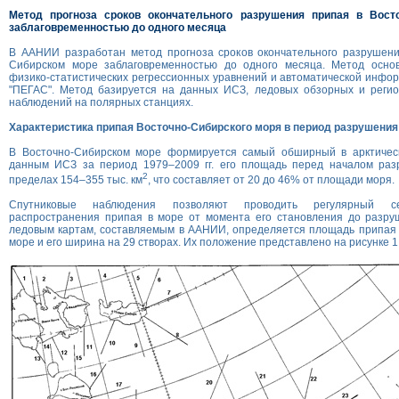
Метод прогноза сроков окончательного разрушения припая в Вост
заблаговременностью до одного месяца
В ААНИИ разработан метод прогноза сроков окончательного разрушени
Сибирском море заблаговременностью до одного месяца. Метод осно
физико-статистических регрессионных уравнений и автоматической инф
"ПЕГАС". Метод базируется на данных ИСЗ, ледовых обзорных и реги
наблюдений на полярных станциях.
Характеристика припая Восточно-Сибирского моря в период разрушения
В Восточно-Сибирском море формируется самый обширный в арктичес
данным ИСЗ за период 1979–2009 гг. его площадь перед началом раз
2
пределах 154–355 тыс. км
, что составляет от 20 до 46% от площади моря.
Спутниковые наблюдения позволяют проводить регулярный се
распространения припая в море от момента его становления до разру
ледовым картам, составляемым в ААНИИ, определяется площадь припая 
море и его ширина на 29 створах. Их положение представлено на рисунке 1