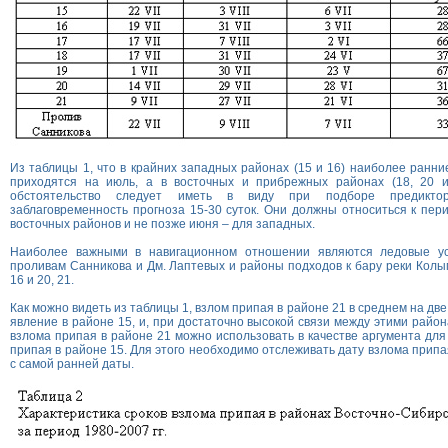
Из таблицы 1, что в крайних западных районах (15 и 16) наиболее ранни
приходятся на июль, а в восточных и прибрежных районах (18, 20 
обстоятельство следует иметь в виду при подборе предиктор
заблаговременность прогноза 15-30 суток. Они должны относиться к пер
восточных районов и не позже июня – для западных.
Наиболее важными в навигационном отношении являются ледовые ус
проливам Санникова и Дм. Лаптевых и районы подходов к бару реки Колым
16 и 20, 21.
Как можно видеть из таблицы 1, взлом припая в районе 21 в среднем на дв
явление в районе 15, и, при достаточно высокой связи между этими райо
взлома припая в районе 21 можно использовать в качестве аргумента для
припая в районе 15. Для этого необходимо отслеживать дату взлома припа
с самой ранней даты.