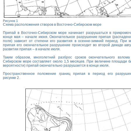
Рисунок 1
Схема расположения створов в Восточно-Сибирском море
Припай в Восточно-Сибирском море начинает разрушаться в прикромоч
конце мая – начале июня. Окончательное разрушение припая (распаден
поля) зависит от степени его развития в осенне-зимний период. При 
припая его окончательное разрушение происходит во второй декаде авг
развитии припая – в начале июля.
Таким образом, многолетний разброс сроков окончательного взлома
Сибирском море составляет около 1,5 месяцев. При величине площади б
вероятности) припай окончательно разрушается в конце июля.
Пространственное положение границ припая в период его разруше
рисунке 2
.