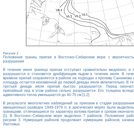
Рисунок 2
Положение границ припая в Восточно-Сибирском море с вероятност
разрушения
В течение июня граница припая отступает сравнительно медленно, и 
разрушается и становится дрейфующим льдом в течение июля. В течен
времени припай сохраняется в районе на подходах к проливу Санникова и
площадь остается неизменной до первой декады июля включительно. В те
третьей декаде июля припай быстро разрушается. Перед оконча
припайный лед в этом районе сильно разрушается. Его толщина вследс
адвективного тепла уменьшается до 40-70 см [1,2].
В результате многолетних наблюдений за припаем в стадии разрушения
авиационных разведок 1949-1979 гг. в арктических морях были выделе
границами, отличающиеся по характеру взлома припая и срокам окончате
[1]. В Восточно–Сибирском море выделено 7 районов. Положение рай
рисунке 3. Нумерация районов продолжает нумерацию районов, начина
Лаптевых.