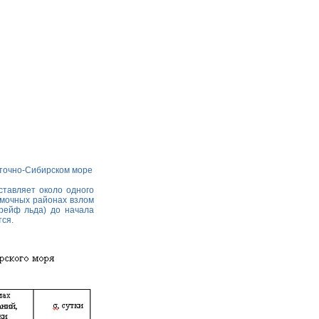
сточно-Сибирском море
ставляет около одного
омочных районах взлом
рейф льда) до начала
тся.