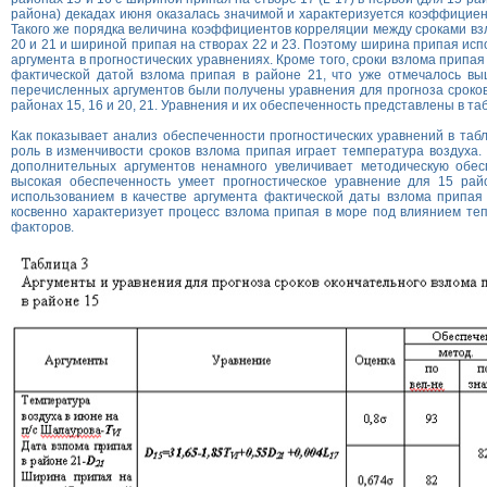
района) декадах июня оказалась значимой и характеризуется коэффициен
Такого же порядка величина коэффициентов корреляции между сроками вз
20 и 21 и шириной припая на створах 22 и 23. Поэтому ширина припая исп
аргумента в прогностических уравнениях. Кроме того, сроки взлома припая
фактической датой взлома припая в районе 21, что уже отмечалось вы
перечисленных аргументов были получены уравнения для прогноза сроко
районах 15, 16 и 20, 21. Уравнения и их обеспеченность представлены в та
Как показывает анализ обеспеченности прогностических уравнений в таб
роль в изменчивости сроков взлома припая играет температура воздуха.
дополнительных аргументов ненамного увеличивает методическую обес
высокая обеспеченность умеет прогностическое уравнение для 15 рай
использованием в качестве аргумента фактической даты взлома припая
косвенно характеризует процесс взлома припая в море под влиянием те
факторов.