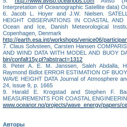
5.
http://www.aviso.oceanobs.com
Aviso (Arc
Interpretation of Oceanographic Satellite data) 
6. Jacob L. Hoyer and J.W. Nielsen. SAT
HEIGHT OBSERVATIONS IN COASTAL AND S
Ocean and Ice, Danish Meteorological Instit
Copenhagen, Denmark
http://earth.esa.int/workshops/venice06/particip
7. Claus Solvsteen, Carsten Hansen COMPA
AND WIND DATA WITH MODEL AND BUOY D
bin/confalt15y.pl?abstract=1312
8. Peter A. E. M. Janssen, Saleh Abdalla, 
Raymond Bidlot ERROR ESTIMATION OF BUOY
WAVE HEIGHT DATA Journal of Atmosphere and 
24, issue 9, p. 1665
9. Harald E. Krogstad and Stephen F. B
MEASUREMENTS FOR COASTAL ENGINEERIN
www.oceanor.no/projects/wave_energy/papers/ce
Авторы