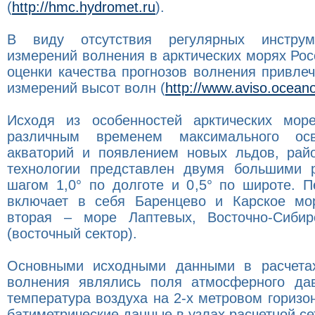
(
http://hmc.hydromet.ru
).
В виду отсутствия регулярных инструме
измерений волнения в арктических морях Рос
оценки качества прогнозов волнения привле
измерений высот волн (
http://www.aviso.ocea
Исходя из особенностей арктических мор
различным временем максимального ос
акваторий и появлением новых льдов, рай
технологии представлен двумя большими 
шагом 1,0° по долготе и 0,5° по широте. П
включает в себя Баренцево и Карское мор
вторая – море Лаптевых, Восточно-Сибир
(восточный сектор).
Основными исходными данными в расчетах
волнения являлись поля атмосферного да
температура воздуха на 2-х метровом горизонт
батиметрические данные в узлах расчетной се