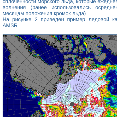
сплоченности морского льда, которые ежедн
волнения (ранее использовались осредн
месяцам положения кромок льда).
На рисунке 2 приведен пример ледовой к
AMSR.