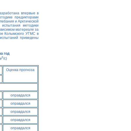
азработана впервые в
етодике предикторами
олебания и Арктической
е испытания методики
ависимом материале за
тре Колымского УГМС в
 испытаний приведены
а год
3
м
/с)
Оценка прогноза
оправдался
оправдался
оправдался
оправдался
оправдался