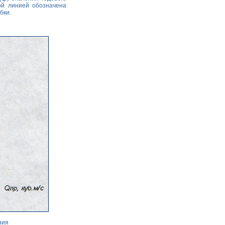
ой линией обозначена
бки.
ния