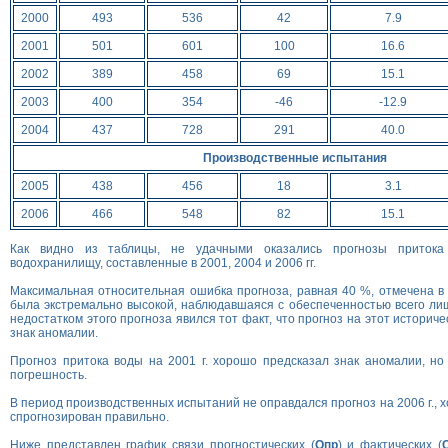
2000
493
536
42
7.9
2001
501
601
100
16.6
2002
389
458
69
15.1
2003
400
354
-46
-12.9
2004
437
728
291
40.0
Производственные испытания
2005
438
456
18
3.1
2006
466
548
82
15.1
Как видно из таблицы, не удачными оказались прогнозы приток
водохранилищу, составленные в 2001, 2004 и 2006 гг.
Максимальная относительная ошибка прогноза, равная 40 %, отмечена в 2
была экстремально высокой, наблюдавшаяся с обеспеченностью всего л
недостатком этого прогноза явился тот факт, что прогноз на этот историче
знак аномалии.
Прогноз притока воды на 2001 г. хорошо предсказал знак аномалии, н
погрешность.
В период производственных испытаний не оправдался прогноз на 2006 г., 
спрогнозирован правильно.
Ниже представлен график связи прогностических (
Qпр
) и фактических (