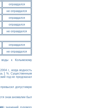
оправдался
не оправдался
оправдался
оправдался
не оправдался
оправдался
не оправдался
а воды к Колымскому
004 г., когда водность
ишь 1 %. Существенным
ский год не предсказал
о превысил допустимую
хотя знак аномалии был
Qф
) значений годового