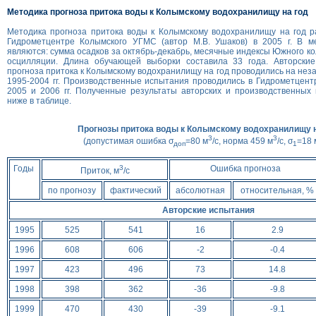
Методика прогноза притока воды к Колымскому водохранилищу на год
Методика прогноза притока воды к Колымскому водохранилищу на год р
Гидрометцентре Колымского УГМС (автор М.В. Ушаков) в 2005 г. В м
являются: сумма осадков за октябрь-декабрь, месячные индексы Южного к
осцилляции. Длина обучающей выборки составила 33 года. Авторски
прогноза притока к Колымскому водохранилищу на год проводились на нез
1995-2004 гг. Производственные испытания проводились в Гидрометцен
2005 и 2006 гг. Полученные результаты авторских и производственных
ниже в таблице.
Прогнозы притока воды к Колымскому водохранилищу н
3
3
(допустимая ошибка σ
=80 м
/с, норма 459 м
/с, σ
=18 
доп
1
Годы
3
Ошибка прогноза
Приток, м
/с
по прогнозу
фактический
абсолютная
относительная, %
Авторские испытания
1995
525
541
16
2.9
1996
608
606
-2
-0.4
1997
423
496
73
14.8
1998
398
362
-36
-9.8
1999
470
430
-39
-9.1