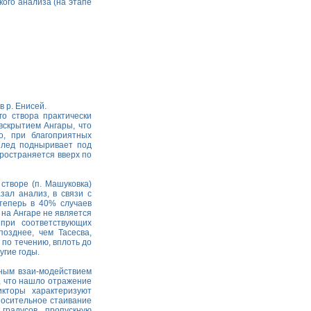
ого анализа (на этапе
в р. Енисей.
го створа практически
вскрытием Ангары, что
о, при благоприятных
й лед подныривает под
пространяется вверх по
створе (п. Машуковка)
зал анализ, в связи с
 теперь в 40% случаев
 на Ангаре не является
при соответствующих
позднее, чем Тасесва,
 по течению, вплоть до
угие годы.
ным взаи-модействием
), что нашло отражение
икторы характеризуют
носительное стаивание
градусов, пропускную