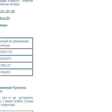
адки в марте - апреле
лючая Ангару.
, (2), (3)
) и (5)
 воды
анный по уравнению
рогноза
7687/-74
1014/75
795/-27
854/23
аменная Тунгуска
и)
 так и не заторного
, 7 июня (1980). Сроки
 ледохода.