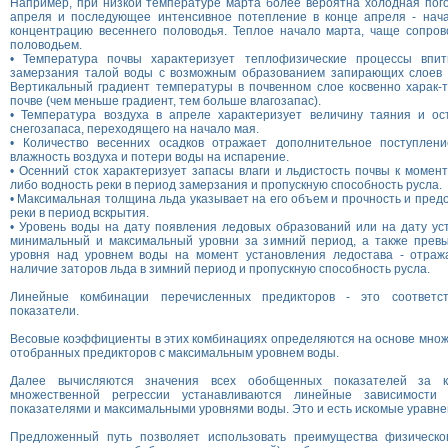
Например, при низкой температуре марта более вероятна холодная пог
апреля и последующее интенсивное потепление в конце апреля - нач
концентрацию весеннего половодья. Теплое начало марта, чаще сопров
половодьем.
• Температура почвы характеризует теплофизические процессы впит
замерзания талой воды с возможным образованием запирающих слоев н
Вертикальный градиент температуры в почвенном слое косвенно харак-т
почве (чем меньше градиент, тем больше влагозапас).
• Температура воздуха в апреле характеризует величину таяния и ос
снегозапаса, переходящего на начало мая.
• Количество весенних осадков отражает дополнительное поступлен
влажность воздуха и потери воды на испарение.
• Осенний сток характеризует запасы влаги и льдистость почвы к момент
либо водность реки в период замерзания и пропускную способность русла.
• Максимальная толщина льда указывает на его объем и прочность и пред
реки в период вскрытия.
• Уровень воды на дату появления ледовых образований или на дату ус
минимальный и максимальный уровни за зимний период, а также прев
уровня над уровнем воды на момент установления ледостава - отраж
наличие заторов льда в зимний период и пропускную способность русла.
Линейные комбинации перечисленных предикторов - это соответ
показатели.
Весовые коэффициенты в этих комбинациях определяются на основе мно
отобранных предикторов с максимальным уровнем воды.
Далее вычисляются значения всех обобщенных показателей за 
множественной регрессии устанавливаются линейные зависимост
показателями и максимальными уровнями воды. Это и есть искомые уравне
Предложенный путь позволяет использовать преимущества физическо