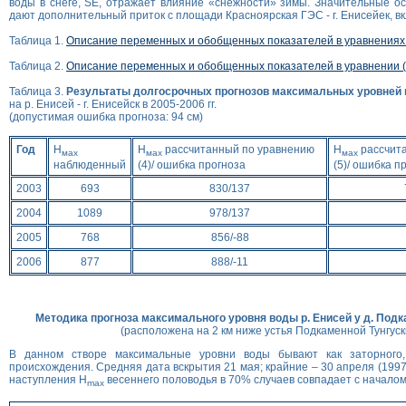
воды в снеге, SЕ, отражает влияние «снежности» зимы. Значительные ос
дают дополнительный приток с площади Красноярская ГЭС - г. Енисейек, вк
Таблица 1.
Описание переменных и обобщенных показателей в уравнениях (1)
Таблица 2.
Описание переменных и обобщенных показателей в уравнении (4
Таблица 3.
Результаты долгосрочных прогнозов максимальных уровней
на р. Енисей - г. Енисейск в 2005-2006 гг.
(допустимая ошибка прогноза: 94 см)
Год
Н
Н
рассчитанный по уравнению
Н
рассчит
мах
мах
мах
наблюденный
(4)/ ошибка прогноза
(5)/ ошибка п
2003
693
830/137
2004
1089
978/137
2005
768
856/-88
2006
877
888/-11
Методика прогноза максимального уровня воды р. Енисей у д. Подк
(расположена на 2 км ниже устья Подкаменной Тунгуск
В данном створе максимальные уровни воды бывают как заторного,
происхождения. Средняя дата вскрытия 21 мая; крайние – 30 апреля (1997)
наступления Н
весеннего половодья в 70% случаев совпадает с началом
mах