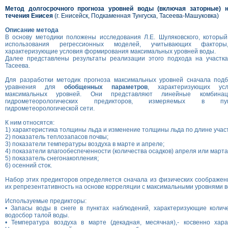
Метод долгосрочного прогноза уровней воды (включая заторные) н
течения Енисея
(г. Енисейск, Подкаменная Тунгуска, Тасеева-Машуковка)
Описание метода
В основу методики положены исследования Л.Е. Шуляковского, который
использования регрессионных моделей, учитывающих фактор
характеризующие условия формирования максимальных уровней воды.
Далее представлены результаты реализации этого подхода на участка
Тасеева.
Для разработки методик прогноза максимальных уровней сначала под
уравнения для
обобщенных параметров
, характеризующих ус
максимальных уровней. Они представляют линейные комбинац
гидрометеорологических предикторов, измеряемых в пу
гидрометеорологической сети.
К ним относятся:
1) характеристика толщины льда и изменение толщины льда по длине участ
2) показатель теплозапасов почвы;
3) показатели температуры воздуха в марте и апреле;
4) показатели влагообеспеченности (количества осадков) апреля или марта
5) показатель снегонакопления;
6) осенний сток.
Набор этих предикторов определяется сначала из физических соображен
их репрезентативность на основе корреляции с максимальными уровнями в
Используемые предикторы:
• Запасы воды в снеге в пунктах наблюдений, характеризующие колич
водосбор талой воды.
• Температура воздуха в марте (декадная, месячная),- косвенно хара