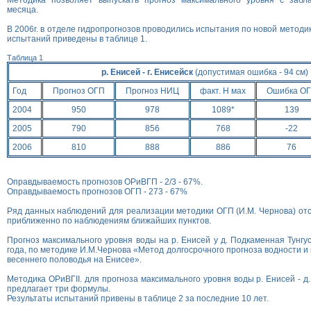
Методика позволяет выпускать прогноз максимального уровня с забла
месяца.
В 2006г. в отделе гидропрогнозов проводились испытания по новой метод
испытаний приведены в таблице 1.
Таблица 1
р. Енисей - г. Енисейск
(допустимая ошибка - 94 см)
Год
Прогноз ОГП
Прогноз НИЦ
факт. Н мах
Ошибка О
2004
950
978
1089*
139
2005
790
856
768
-22
2006
810
888
886
76
Оправдываемость прогнозов ОРиВГП - 2/3 - 67%.
Оправдываемость прогнозов ОГП - 273 - 67%
Ряд данных наблюдений для реализации методики ОГП (И.М. Чернова) отс
приближенно по наблюдениям ближайших пунктов.
Прогноз максимального уровня воды на р. Енисей у д. Подкаменная Тунгу
года, по методике И.М.Чернова «Метод долгосрочного прогноза водности 
весеннего половодья на Енисее».
Методика ОРиВГII. для прогноза максимального уровня воды р. Енисей - д
предлагает три формулы.
Результаты испытаний привены в таблице 2 за последние 10 лет.