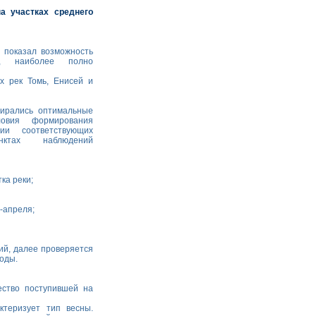
а участках среднего
 показал возможность
ы, наиболее полно
х рек Томь, Енисей и
бирались оптимальные
ловия формирования
ии соответствующих
нктах наблюдений
ка реки;
-апреля;
ий, далее проверяется
оды.
ество поступившей на
ктеризует тип весны.