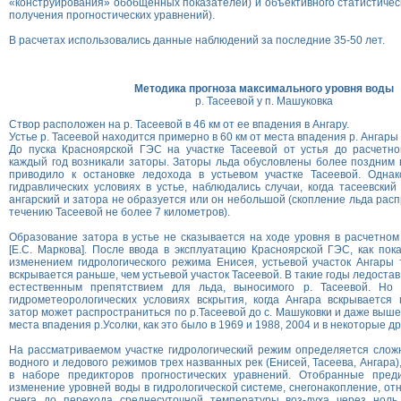
«конструирования» обобщенных показателей) и объективного статистическ
получения прогностических уравнений).
В расчетах использовались данные наблюдений за последние 35-50 лет.
Методика прогноза максимального уровня воды
р. Тасеевой у п. Машуковка
Створ расположен на р. Тасеевой в 46 км от ее впадения в Ангару.
Устье р. Тасеевой находится примерно в 60 км от места впадения р. Ангары 
До пуска Красноярской ГЭС на участке Тасеевой от устья до расчетно
каждый год возникали заторы. Заторы льда обусловлены более поздним 
приводило к остановке ледохода в устьевом участке Тасеевой. Однак
гидравлических условиях в устье, наблюдались случаи, когда тасеевски
ангарский и затора не образуется или он небольшой (скопление льда рас
течению Тасеевой не более 7 километров).
Образование затора в устье не сказывается на ходе уровня в расчетном 
[Е.С. Маркова]. После ввода в эксплуатацию Красноярской ГЭС, как пока
изменением гидрологического режима Енисея, устьевой участок Ангары
вскрывается раньше, чем устьевой участок Тасеевой. В такие годы ледостав
естественным препятствием для льда, выносимого р. Тасеевой. Но 
гидрометеорологических условиях вскрытия, когда Ангара вскрывается 
затор может распространиться по р.Тасеевой до с. Машуковки и даже выше
места впадения р.Усолки, как это было в 1969 и 1988, 2004 и в некоторые др
На рассматриваемом участке гидрологический режим определяется слож
водного и ледового режимов трех названных рек (Енисей, Тасеева, Ангара
в наборе предикторов прогностических уравнений. Отобранные пред
изменение уровней воды в гидрологической системе, снегонакопление, от
снега до перехода среднесуточной температуры воз-духа через ноль 