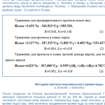
способность русла в месте впадения р. Тасеева в Ангару и весенние 
уровень воды весеннего половодья р. Тасеева - с. Машуковка (Н
мах) наст
Т
крайние сроки - 22 апреля и 26 мая.
Методика прогноза максимального уровня воды,
р. Еписей - г. Енисейск
После создания на Енисее высоконапорной плотины Красноярской 
ежегодно образуется полынья длиной от 60 до 300 км. Одним из комп
теплового состояния реки является температура воды ниже плотины, а
кромки ледостава, либо величина продвижения кромки льда за некоторый