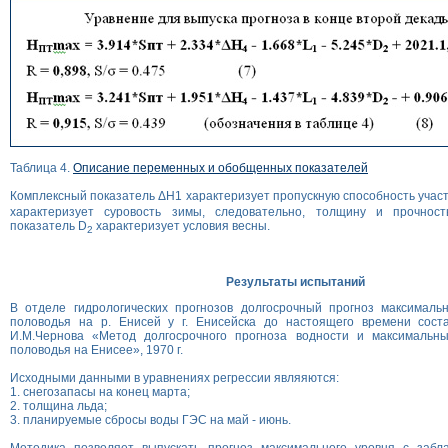
Таблица 4.
Описание переменных и обобщенных показателей
Комплексный показатель ΔН1 характеризует пропускную способность участ
характеризует суровость зимы, следовательно, толщину и прочност
показатель D
характеризует условия весны.
2
Результаты испытаний
В отделе гидрологических прогнозов долгосрочный прогноз максимальн
половодья на р. Енисей у г. Енисейска до настоящего времени сост
И.М.Чернова «Метод долгосрочного прогноза водности и максимальны
половодья на Енисее», 1970 г.
Исходными данными в уравнениях регрессии являяются:
1. снегозапасы на конец марта;
2. толщина льда;
3. планируемые сбросы воды ГЭС на май - июнь.