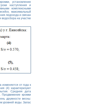
ромки, установление
Сроки наступления и
ивными комплексными
исейск, максимальный
ения ледохода и связан
 водосбора на участке
а изменяется от года к
ния (4) характеризуют
рытия. Средняя дата
). Продвижение кромки
пень дружности весны:
м уровней воды. Запас