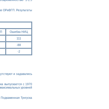
говременностью 1-1.5
ике ОРиВГП. Результаты
ГП
Ошибка НИЦ
111
-88
-2
утствуют и задавались
ска выпускается с 1970
и максимальных уровней
. Подкаменная Тунгуска