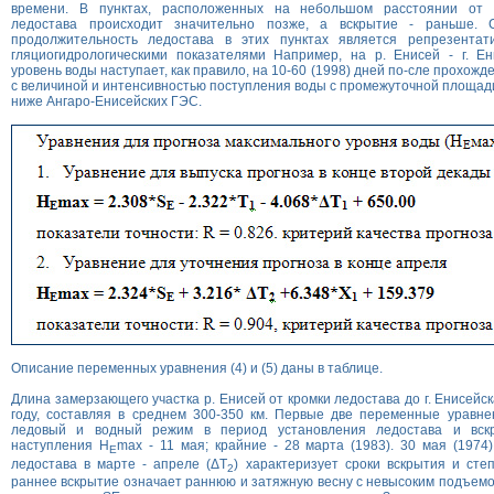
времени. В пунктах, расположенных на небольшом расстоянии от к
ледостава происходит значительно позже, а вскрытие - раньше. 
продолжительность ледостава в этих пунктах является репрезентат
гляциогидрологическими показателями Например, на р. Енисей - г. Ен
уровень воды наступает, как правило, на 10-60 (1998) дней по-сле прохожд
с величиной и интенсивностью поступления воды с промежуточной площади
ниже Ангаро-Енисейских ГЭС.
Описание переменных уравнения (4) и (5) даны в таблице.
Длина замерзающего участка р. Енисей от кромки ледостава до г. Енисейск
году, составляя в среднем 300-350 км. Первые две переменные уравне
ледовый и водный режим в период установления ледостава и вск
наступления Н
mах - 11 мая; крайние - 28 марта (1983). 30 мая (1974
Е
ледостава в марте - апреле (ΔТ
) характеризует сроки вскрытия и сте
2
раннее вскрытие означает раннюю и затяжную весну с невысоким подъемо