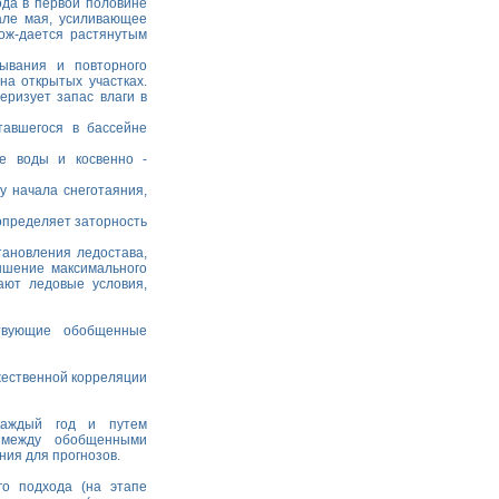
ода в первой половине
але мая, усиливающее
ож-дается растянутым
ывания и повторного
а открытых участках.
еризует запас влаги в
тавшегося в бассейне
ие воды и косвенно -
у начала снеготаяния,
определяет заторность
тановления ледостава,
ышение максимального
ают ледовые условия,
ствующие обобщенные
жественной корреляции
каждый год и путем
и между обобщенными
ния для прогнозов.
го подхода (на этапе