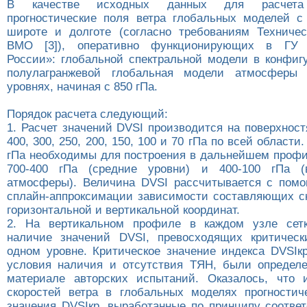
В качестве исходных данных для расчета 
прогностические поля ветра глобальных моделей с
широте и долготе (согласно требованиям Техничес
ВМО [3]), оперативно функционирующих в ГУ «
России»: глобальной спектральной модели в конфиг
полулагранжевой глобальная модели атмосферы
уровнях, начиная с 850 гПа.
Порядок расчета следующий:
1. Расчет значений DVSI производится на поверхностя
400, 300, 250, 200, 150, 100 и 70 гПа по всей области
гПа необходимы для построения в дальнейшем профи
700-400 гПа (средние уровни) и 400-100 гПа (
атмосферы). Величина DVSI рассчитывается с пом
сплайн-аппроксимации зависимости составляющих ск
горизонтальной и вертикальной координат.
2. На вертикальном профиле в каждом узле сетк
наличие значений DVSI, превосходящих критическ
одном уровне. Критическое значение индекса DVSIк
условия наличия и отсутствия ТЯН, были определ
материале авторских испытаний. Оказалось, что 
скоростей ветра в глобальных моделях прогностич
значения DVSIкр, выработанные по принципу соотве