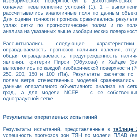
изобарических поверхностей в дихотомических
означает невыполнение условий (1), 1 – выполнен
рассчитывались аналогичные поля по данным объект
Для оценки точности прогноза сравнивались результа
узлах сетки по прогностическим полям и по поля
анализа на указанных выше изобарических поверхност
Рассчитывались следующие характеристики
оправдываемость прогнозов наличия явления, отсу
общая оправдываемость, предупрежденность налич
явления, критерии Пирси (Обухова) и Хайдке (Ба
выполнялись по каждой изобарической поверхности (700
250, 200, 150 и 100 гПа). Результаты расчетов по 
полям ветра отечественных моделей сравнивались
данным оперативного объективного анализа на сет
град., а для модели NCEP – с ее собственны
одноградусной сетке.
Результаты оперативных испытаний
Результаты испытаний, представленные в
таблице 
успешность прогнозов зон ТЯН по модели ПЛАВ (ве