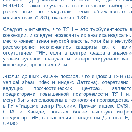
EDR>0.3. Таких случаев в окончательной выборке
разнесенных по квадратам сетки объективного 
количеством 75281), оказалось 1235.
Следует учитывать, что ТЯН – это турбулентность в
конвекции, и следует исключить из анализа квадраты,
место конвективная неустойчивость, хотя бы и неглуб
рассмотрения исключались квадраты как с нал
отсутствием ТЯН, если в центре квадрата значени
уровня нулевой плавучести, интерпретируемого как 
конвекции, превышало 2 км.
Анализ данных AMDAR показал, что индексы ТЯН (DVS
vertical shear index и индекс Даттона), оперативн
ведущих прогностических центрах, являют
предикторами повышенной повторяемости ТЯН и, 
могут быть использованы в технологии производства
в ГУ «Гидрометцентр России». Причем индекс DVSI,
США и Канаде, показал более высокую информ
предиктор ТЯН, в сравнении с индексом Даттона, Е,
UKMO.