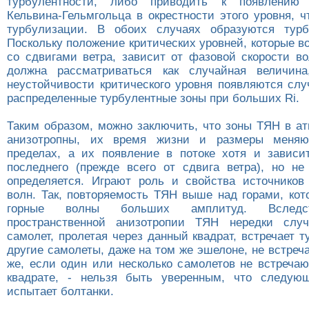
турбулентности, либо приводить к появлению 
Кельвина-Гельмгольца в окрестности этого уровня, ч
турбулизации. В обоих случаях образуются турб
Поскольку положение критических уровней, которые в
со сдвигами ветра, зависит от фазовой скорости во
должна рассматриваться как случайная величина
неустойчивости критического уровня появляются сл
распределенные турбулентные зоны при больших Ri.
Таким образом, можно заключить, что зоны ТЯН в а
анизотропны, их время жизни и размеры меняю
пределах, а их появление в потоке хотя и зависи
последнего (прежде всего от сдвига ветра), но н
определяется. Играют роль и свойства источников
волн. Так, повторяемость ТЯН выше над горами, кот
горные волны больших амплитуд. Вследс
пространственной анизотропии ТЯН нередки случ
самолет, пролетая через данный квадрат, встречает т
другие самолеты, даже на том же эшелоне, не встреча
же, если один или несколько самолетов не встреча
квадрате, - нельзя быть уверенным, что следую
испытает болтанки.