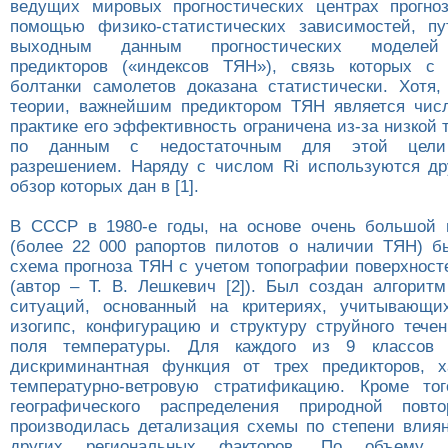
ведущих мировых прогностических центрах прогно
помощью физико-статистических зависимостей, пу
выходным данным прогностических моделей
предикторов («индексов ТЯН»), связь которых с 
болтанки самолетов доказана статистически. Хотя,
теории, важнейшим предиктором ТЯН является числ
практике его эффективность ограничена из-за низкой 
по данным с недостаточным для этой цели
разрешением. Наряду с числом Ri используются др
обзор которых дан в [1].
В СССР в 1980-е годы, на основе очень большой 
(более 22 000 рапортов пилотов о наличии ТЯН) б
схема прогноза ТЯН с учетом топографии поверхност
(автор – Т. В. Лешкевич [2]). Был создан алгорит
ситуаций, основанный на критериях, учитывающи
изогипс, конфигурацию и структуру струйного течен
поля температуры. Для каждого из 9 классов 
дискриминантная функция от трех предикторов, х
температурно-ветровую стратификацию. Кроме тог
географического распределения природной повт
производилась детализация схемы по степени влия
других региональных факторов. По объему ис