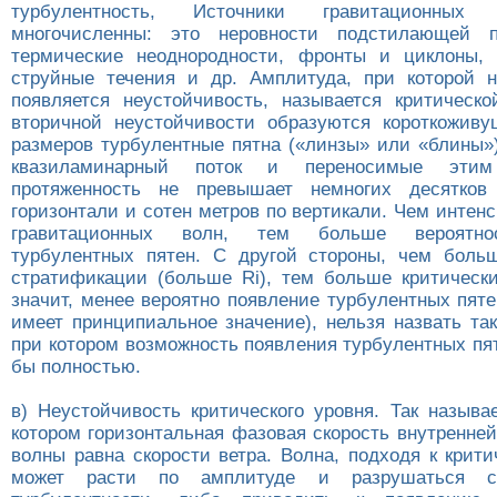
турбулентность, Источники гравитационны
многочисленны: это неровности подстилающей п
термические неоднородности, фронты и циклоны, 
струйные течения и др. Амплитуда, при которой 
появляется неустойчивость, называется критическо
вторичной неустойчивости образуются короткожив
размеров турбулентные пятна («линзы» или «блины»)
квазиламинарный поток и переносимые эти
протяженность не превышает немногих десятков
горизонтали и сотен метров по вертикали. Чем интен
гравитационных волн, тем больше вероятно
турбулентных пятен. С другой стороны, чем боль
стратификации (больше Ri), тем больше критическ
значит, менее вероятно появление турбулентных пяте
имеет принципиальное значение), нельзя назвать так
при котором возможность появления турбулентных пя
бы полностью.
в) Неустойчивость критического уровня. Так называ
котором горизонтальная фазовая скорость внутренне
волны равна скорости ветра. Волна, подходя к крит
может расти по амплитуде и разрушаться с