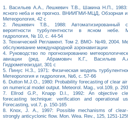
1. Васильев А.А., Лешкевич Т.В., Шакина Н.П., 1983
ясного неба и ее прогноз. ВНИИГМИ-МЦД, Обзорная и
Метеорология, 42 с
2. Лешкевич Т.В., 1988: Автоматизированный с
вероятности турбулентности в ясном небе. М
гидрология, № 10, с. 44-54
3. Технический Регламент. Том 2. ВМО- №49, 2004. М
обслуживание международной аэронавигации
4. Руководство по прогнозированию метеорологичес
авиации (ред. Абрамович К.Г., Васильев А.А
Гидрометеоиздат, 301 с
5. Пинус Н.З., 1971: Физическая модель турбулентно
Метеорология и гидрология, №6, с. 57-66
6. Dutton M.J.O., 1980: Probability forecasting of clear ai
on numerical model output. Meteorol. Mag., vol.109, p. 29
7. Ellrod G.P., Knapp D.I., 1992: An objective clea
forecasting technique: verification and operational 
Forecasting, vol.7, p. 150-165
8. Knox, J. A., 1997: Possible mechanisms of clear-a
strongly anticyclonic flow. Mon. Wea. Rev., 125, 1251-125