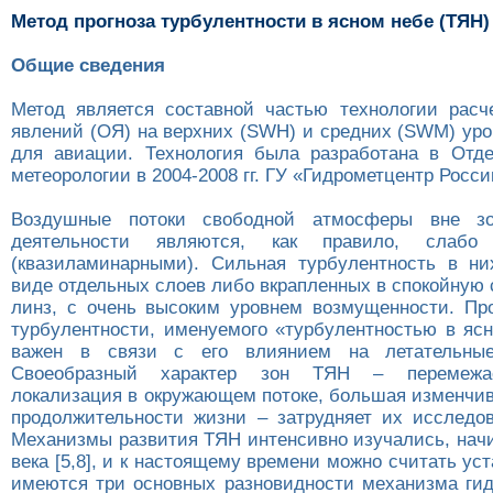
Метод прогноза турбулентности в ясном небе (ТЯН)
Общие сведения
Метод является составной частью технологии расч
явлений (ОЯ) на верхних (SWH) и средних (SWM) ур
для авиации. Технология была разработана в Отд
метеорологии в 2004-2008 гг. ГУ «Гидрометцентр Росси
Воздушные потоки свободной атмосферы вне зо
деятельности являются, как правило, слабо
(квазиламинарными). Сильная турбулентность в ни
виде отдельных слоев либо вкрапленных в спокойную 
линз, с очень высоким уровнем возмущенности. Про
турбулентности, именуемого «турбулентностью в ясн
важен в связи с его влиянием на летательные
Своеобразный характер зон ТЯН – перемежае
локализация в окружающем потоке, большая изменчив
продолжительности жизни – затрудняет их исследов
Механизмы развития ТЯН интенсивно изучались, начин
века [5,8], и к настоящему времени можно считать ус
имеются три основных разновидности механизма ги