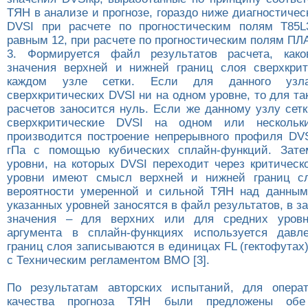
ТЯН в анализе и прогнозе, гораздо ниже диагностичес
DVSI при расчете по прогностическим полям T85L
равным 12, при расчете по прогностическим полям ПЛ
3. Формируется файл результатов расчета, как
значения верхней и нижней границ слоя сверхкри
каждом узле сетки. Если для данного узл
сверхкритических DVSI ни на одном уровне, то для та
расчетов заносится нуль. Если же данному узлу сет
сверхкритические DVSI на одном или нескольк
производится построение непрерывного профиля DVS
гПа с помощью кубических сплайн-функций. Зате
уровни, на которых DVSI переходит через критическ
уровни имеют смысл верхней и нижней границ с
вероятности умеренной и сильной ТЯН над данным
указанных уровней заносятся в файл результатов, в з
значения – для верхних или для средних уровн
аргумента в сплайн-функциях используется давл
границ слоя записываются в единицах FL (гектофутах)
с Техническим регламентом ВМО [3].
По результатам авторских испытаний, для операт
качества прогноза ТЯН были предложены обе 