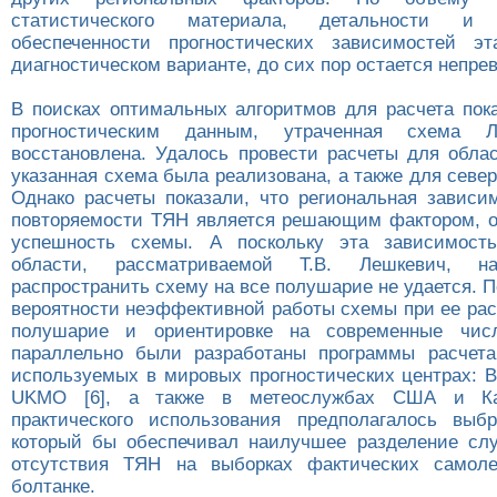
статистического материала, детальности и с
обеспеченности прогностических зависимостей э
диагностическом варианте, до сих пор остается непре
В поисках оптимальных алгоритмов для расчета пок
прогностическим данным, утраченная схема 
восстановлена. Удалось провести расчеты для облас
указанная схема была реализована, а также для севе
Однако расчеты показали, что региональная зависи
повторяемости ТЯН является решающим фактором, 
успешность схемы. А поскольку эта зависимост
области, рассматриваемой Т.В. Лешкевич, на
распространить схему на все полушарие не удается. П
вероятности неэффективной работы схемы при ее рас
полушарие и ориентировке на современные чис
параллельно были разработаны программы расчета
используемых в мировых прогностических центрах: В
UKMO [6], а также в метеослужбах США и Ка
практического использования предполагалось выб
который бы обеспечивал наилучшее разделение сл
отсутствия ТЯН на выборках фактических самол
болтанке.