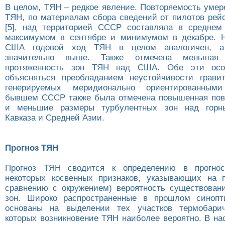
В целом, ТЯН – редкое явление. Повторяемость умер
ТЯН, по материалам сбора сведений от пилотов рей
[5], над территорией СССР составляла в среднем
максимумом в сентябре и минимумом в декабре. Н
США годовой ход ТЯН в целом аналогичен, а 
значительно выше. Также отмечена меньшая г
протяженность зон ТЯН над США. Обе эти особ
объясняться преобладанием неустойчивости грави
генерируемых меридионально ориентированным
бывшем СССР также была отмечена повышенная пов
и меньшие размеры турбулентных зон над горн
Кавказа и Средней Азии.
Прогноз ТЯН
Прогноз ТЯН сводится к определению в прогнос
некоторых косвенных признаков, указывающих на 
сравнению с окружением) вероятность существован
зон. Широко распространенные в прошлом синопт
основаны на выделении тех участков термобарич
которых возникновение ТЯН наиболее вероятно. В на