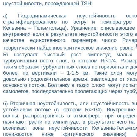
неустойчивости, порождающей ТЯН:
а) Гидродинамическая неустойчивость осно
стратифицированного по ветру и температуре (
Кельвина – Гельмгольца). Уравнение, описывающее
внутренних волн в результате неустойчивости этого 
качестве единственного параметра число Рича
теоретически найденное критическое значение равно
Ri наступает быстрый рост амплитуд малых
турбулизация всего слоя, в котором Ri<1/4. Разм
таким образом турбулентных слоев по горизонтали до
более, по вертикали – 1-1.5 км. Такие слои мог
довольно продолжительное время, зависящее от хар
основного потока. Болтанку в таких слоях могут испы
самолетов, последовательно пролетающих через турбу
б) Вторичная неустойчивость, или неустойчивость в
устойчивом потоке (в котором Ri>1/4). Внутренние
волны, распространяясь в атмосфере, при опреде
начинают расти по амплитуде, в результате чего на
возникают зоны неустойчивости Кельвина-Гельмго
понижаются ниже критического значения) 