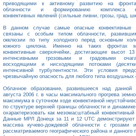
приводящими к активному развитию на фронтах
облачности и формированию комплекса неб
конвективных явлений (сильные ливни, грозы, град, ш
В данном случае самые опасные конвективные 
связаны с особым типом облачности, развивши
окклюзии по типу холодного перед основным хо
южного циклона. Именно на таких фронтах мо
конвективные сверхячейки, достигающие высот 1
интенсивными грозовыми и градовыми очаг
восходящими и нисходящими потоками (десятки
интенсивной турбулентности. Эти условия пред
чрезвычайную опасность для любого типа воздушных 
Облачное образование, развившееся над данной 
августа 2006 г. в часы максимального прогрева земн
максимума в суточном ходе конвективной неустойчиво
по структуре верхней границы облачности и динамик
охарактеризовать как мезомасштабный конвективный 
Данные МРЛ Донецк за 11 и 12 UTC демонстрируют
массива кучево-дождевой облачности с грозами 
рассматриваемого географического района и данного