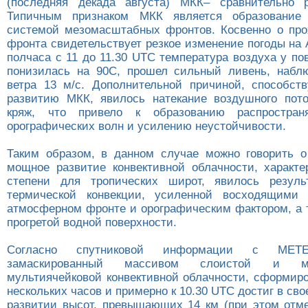
(последняя декада августа) МКК– сравнительно р
Типичным признаком МКК является образование
системой мезомасштабных фронтов. Косвенно о про
фронта свидетельствует резкое изменение погоды на
полчаса с 11 до 11.30 UTC температура воздуха у п
понизилась на 90С, прошел сильный ливень, набл
ветра 13 м/с. Дополнительной причиной, способс
развитию МКК, явилось натекание воздушного пот
кряж, что привело к образованию распростран
орографических волн и усилению неустойчивости.
Таким образом, в данном случае можно говорить о
мощное развитие конвективной облачности, характ
степени для тропических широт, явилось резуль
термической конвекции, усиленной восходящими
атмосферном фронте и орографическим фактором, а 
прогретой водной поверхности.
Согласно спутниковой информации с МETE
замаскированный массивом слоистой и 
мультиячейковой конвективной облачности, сформиро
нескольких часов и примерно к 10.30 UTC достиг в св
развитии высот, превышающих 14 км (при этом отме