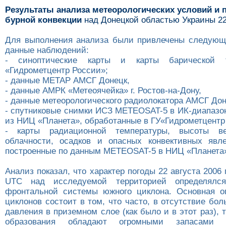
Результаты анализа метеорологических условий и 
бурной конвекции
над Донецкой областью Украины 22 
Для выполнения анализа были привлечены следующ
данные наблюдений:
- синоптические карты и карты барической 
«Гидрометцентр России»;
- данные МЕТАР АМСГ Донецк,
- данные АМРК «Метеоячейка» г. Ростов-на-Дону,
- данные метеорологического радиолокатора АМСГ Дон
- спутниковые снимки ИСЗ МETEOSAT-5 в ИК-диапазо
из НИЦ «Планета», обработанные в ГУ«Гидрометцентр
- карты радиационной температуры, высоты ве
облачности, осадков и опасных конвективных явл
построенные по данным МETEOSAT-5 в НИЦ «Планета
Анализ показал, что характер погоды 22 августа 2006 г
UTC над исследуемой территорией определялся
фронтальной системы южного циклона. Основная о
циклонов состоит в том, что часто, в отсутствие бо
давления в приземном слое (как было и в этот раз), 
образования обладают огромными запасами не