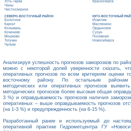
Усть-Тарка
Краснозерск
Чаны
Чистоозерное
СЕВЕРО-ВОСТОЧНЫЙ РАЙОН
ЮГО-ВОСТОЧНЫЙ РА
Болотное
Искитим
Каргат
Маслянино
Колывань
Ордынское
Коченево
Сузун
Мошково
Посевная
Тогучин
Новосибирск
Чулым
Анализируя успешность прогнозов заморозков по райо
можно с некоторой долей уверенности сказать, ч
оперативных прогнозов по всем критериям оценки то
восточному району. По остальным районам
методических или оперативных прогнозов выявить
методических прогнозов более высокая общая оправд
3 %) и оправдываемость прогнозов наличия заморозк
оперативных – выше оправдываемость прогнозов отс
(на 1-3 %) и предупрежденность (на 6-15 %).
Разработанный ранее и используемый до настоя
оперативной практике Гидрометцентра ГУ «Новос