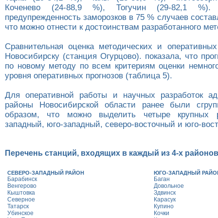
Коченево (24-88,9 %), Тогучин (29-82,1 %
предупрежденность заморозков в 75 % случаев состав
что можно отнести к достоинствам разработанного мет
Сравнительная оценка методических и оперативных 
Новосибирску (станция Огурцово). показала, что про
по новому методу по всем критериям оценки немног
уровня оперативных прогнозов (таблица 5).
Для оперативной работы и научных разработок ад
районы Новосибирской области ранее были сгруп
образом, что можно выделить четыре крупных р
западный, юго-западный, северо-восточный и юго-вос
Перечень станций, входящих в каждый из 4-х районо
СЕВЕРО-ЗАПАДНЫЙ РАЙОН
ЮГО-ЗАПАДНЫЙ РАЙО
Барабинск
Баган
Венгерово
Довольное
Кыштовка
Здвинск
Северное
Карасук
Татарск
Купино
Убинское
Кочки