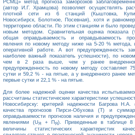
РСМЦ» метод прогноза заморозков заблаговременн
(автор И.Г. Храмцова) позволяет осуществлять ра
плотной сети из 6 станций (Кыштовка, Купин
Новосибирск, Болотное, Посевная), хотя и равном
территорию области. По этим станциям и было прове
новым методом. Сравнительная оценка показала (
общая оправдываемость и оправдываемость про
явления по новому методу ниже на 5-20 % метода, 
оперативной работе. А вот предупрежденность за
наиболее важный показатель успешности), по ново
чем в 2 раза выше, чем у ранее внедренног
предупрежденность по новому методу составляет 7
сутки и 59,2 % - на пятые, а у внедренного ранее ме
первые сутки и 22,1 % - на пятые.
Для более надежной оценки качества испытываемо
рассчитаны статистические характеристики успешности
Новосибирску: критерий надежности Багрова Н.А. 
качества прогнозов Пирси-Обухова (Т) и суммар
оправдываемости прогнозов наличия и предупрежден
явлениями (U
+ П
). Приведенные в таблице 8 
Я
Я
величины статистических характеристик качес
свидетельствуют о практической значимости нового 