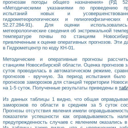
прогнозам погоды общего назначения» (РД 52.
«Методическими указаниями по проведению про
испытаний новых и усовершенствован
гидрометеорологических и гелиогеофизических 
52.27.284-91). Для оценки использовалис
метеорологические сведения об экстремальной темпе
температуре почвы по станциям Новосибир
привлеченным к оценке оперативных прогнозов. Эти 
в Гидрометцентр по коду КН-01.
Методические и оперативные прогнозы рассчит
станциям Новосибирской области. Оценка прогнозов з
суток проводилась в автоматическом режиме, сравн
прогнозов - вручную. За период испытания было 
прогнозов заморозков для станций территории Новос
на 1-5 суток. Полученные результаты приведены в
таб
Из данных таблицы 1 видно, что общая оправдывае
заморозков по области в среднем за 5 суток сос
Прогнозы отсутствия явления имели оправдываемость
показатели успешности как оправдываемость нал
предупрежденность случаев с явлением оказались в
Из таблицы также видно, что с увеличением забл