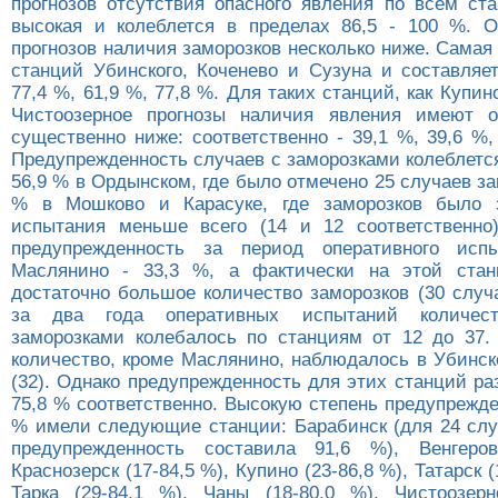
прогнозов отсутствия опасного явления по всем ст
высокая и колеблется в пределах 86,5 - 100 %. 
прогнозов наличия заморозков несколько ниже. Самая
станций Убинского, Коченево и Сузуна и составляет
77,4 %, 61,9 %, 77,8 %. Для таких станций, как Купино
Чистоозерное прогнозы наличия явления имеют о
существенно ниже: соответственно - 39,1 %, 39,6 %,
Предупрежденность случаев с заморозками колеблетс
56,9 % в Ордынском, где было отмечено 25 случаев за
% в Мошково и Карасуке, где заморозков было 
испытания меньше всего (14 и 12 соответственно
предупрежденность за период оперативного ис
Маслянино - 33,3 %, а фактически на этой стан
достаточно большое количество заморозков (30 случ
за два года оперативных испытаний количес
заморозками колебалось по станциям от 12 до 37
количество, кроме Маслянино, наблюдалось в Убинск
(32). Однако предупрежденность для этих станций ра
75,8 % соответственно. Высокую степень предупрежд
% имели следующие станции: Барабинск (для 24 слу
предупрежденность составила 91,6 %), Венгеров
Краснозерск (17-84,5 %), Купино (23-86,8 %), Татарск (
Тарка (29-84,1 %), Чаны (18-80,0 %), Чистоозерн