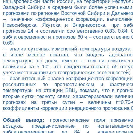
на Европейской части России, на территории Республ
Западной Сибири в среднем были более успешными
прогнозами по регионам Восточной Сибири и Дальнего
– значения коэффициентов корреляции, вычисленн
Новосибирска, Якутска и Владивостока, при забл
прогнозов 24 ч составили соответственно 0.83, 0.84, 0
заблаговременности прогнозов 60 ч – соответственно 0.
0.69;
– анализ суточных изменений температуры воздуха 
в июле месяце показал, что модель адекватно
температуры по дням, вместе с тем систематичес
величины на 5–10°, что свидетельствовало об отсу
учета местных физико-географических особенностей;
– сравнительный анализ коэффициентов корреляции 
рассчитанных по прогностическим и фактичес
температуры на станции ВВЦ, показал, что в прогно
вторые сутки тесноту связи характеризовали величин
прогнозах на третьи сутки – величины r=0,70-
коэффициенты корреляции инерционного прогноза на 0
Общий вывод:
прогностические поля приземно
воздуха, предвычисленные по испытываем
заблаговременностью до 84 ч, удовлетворите