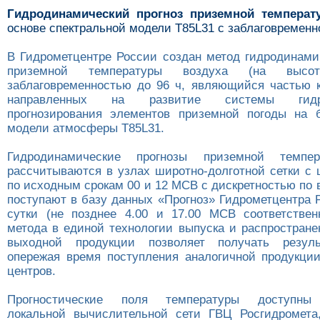
Гидродинамический прогноз приземной температ
основе спектральной модели T85L31 с заблаговременно
В Гидрометцентре России создан метод гидродинамич
приземной температуры воздуха (на вы
заблаговременностью до 96 ч, являющийся частью к
направленных на развитие системы гидрод
прогнозирования элементов приземной погоды на 
модели атмосферы T85L31.
Гидродинамические прогнозы приземной темпер
рассчитываются в узлах широтно-долготной сетки c 
по исходным срокам 00 и 12 МСВ с дискретностью по 
поступают в базу данных «Прогноз» Гидрометцентра 
сутки (не позднее 4.00 и 17.00 МСВ соответствен
метода в единой технологии выпуска и распростране
выходной продукции позволяет получать резуль
опережая время поступления аналогичной продукци
центров.
Прогностические поля температуры доступны 
локальной вычислительной сети ГВЦ Росгидромета