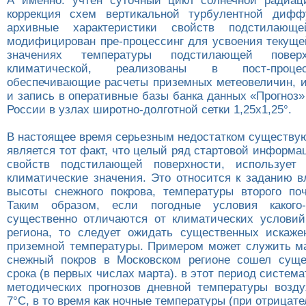
А именно: учтен суточный цикл солнечной радиац
коррекция схем вертикальной турбулентной дифф
архивные характеристики свойств подстилающе
модифицирован пре-процессинг для усвоения текущ
значениях температуры подстилающей повер
климатической, реализованы в пост-проце
обеспечивающие расчеты приземных метеовеличин, 
и запись в оперативные базы банка данных «Прогноз
России в узлах широтно-долготной сетки 1,25х1,25°.
В настоящее время серьезным недостатком существу
является тот факт, что целый ряд стартовой информ
свойств подстилающей поверхности, использует
климатические значения. Это относится к заданию в
высоты снежного покрова, температуры второго поч
Таким образом, если погодные условия какого
существенно отличаются от климатических условий
региона, то следует ожидать существенных искаже
приземной температуры. Примером может служить мар
снежный покров в Московском регионе сошел суще
срока (в первых числах марта). в этот период систем
методических прогнозов дневной температуры возду
7°С, в то время как ночные температуры (при отрицат