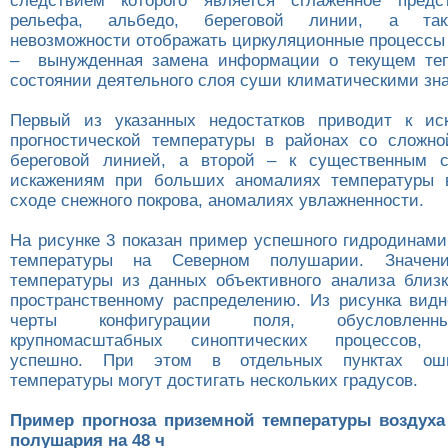
следствием которого является сглаженное предс
рельефа, альбедо, береговой линии, а так
невозможности отображать циркуляционные процессы
– вынужденная замена информации о текущем теп
состоянии деятельного слоя суши климатическими зн
Первый из указанных недостатков приводит к ис
прогностической температуры в районах со сложн
береговой линией, а второй – к существенным с
искажениям при больших аномалиях температуры в
сходе снежного покрова, аномалиях увлажненности.
На рисунке 3 показан пример успешного гидродинами
температуры на Северном полушарии. Значени
температуры из данных объективного анализа близ
пространственному распределению. Из рисунка видн
черты конфигурации поля, обусловленн
крупномасштабных синоптических процессов, в
успешно. При этом в отдельных пунктах оши
температуры могут достигать нескольких градусов.
Пример прогноза приземной температуры воздуха
полушария на 48 ч