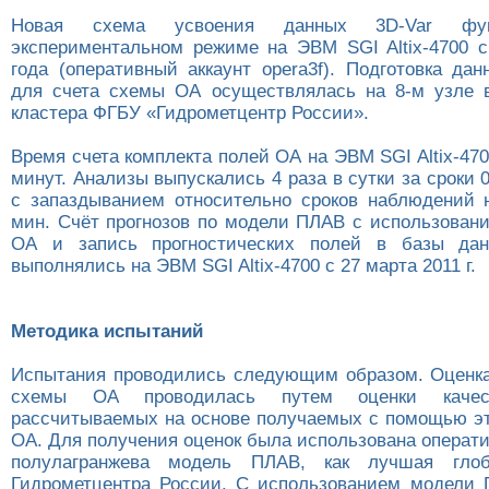
Новая схема усвоения данных 3D-Var фун
экспериментальном режиме на ЭВМ SGI Altix-4700 с
года (оперативный аккаунт opera3f). Подготовка да
для счета схемы ОА осуществлялась на 8-м узле 
кластера ФГБУ «Гидрометцентр России».
Время счета комплекта полей ОА на ЭВМ SGI Altix-470
минут. Анализы выпускались 4 раза в сутки за сроки 0,
с запаздыванием относительно сроков наблюдений 
мин. Счёт прогнозов по модели ПЛАВ с использован
ОА и запись прогностических полей в базы да
выполнялись на ЭВМ SGI Altix-4700 с 27 марта 2011 г.
Методика испытаний
Испытания проводились следующим образом. Оценка
схемы ОА проводилась путем оценки качест
рассчитываемых на основе получаемых с помощью э
ОА. Для получения оценок была использована операт
полулагранжева модель ПЛАВ, как лучшая глоб
Гидрометцентра России. С использованием модели