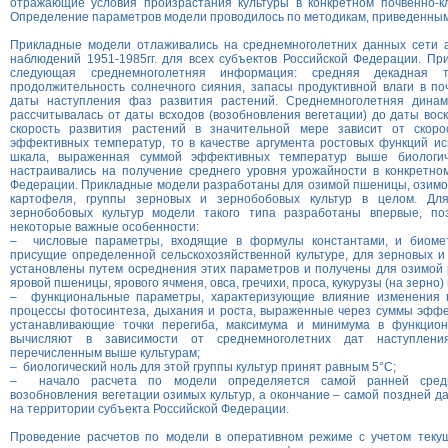
отражающие условия произрастания культуры в конкретном почвенно-кл
Определение параметров модели проводилось по методикам, приведенным в
Прикладные модели отлаживались на среднемноголетних данных сети а
наблюдений 1951-1985гг. для всех субъектов Российской Федерации. Пр
следующая среднемноголетняя информация: средняя декадная те
продолжительность солнечного сияния, запасы продуктивной влаги в поч
даты наступления фаз развития растений. Среднемноголетняя динам
рассчитывалась от даты всходов (возобновления вегетации) до даты воск
скорость развития растений в значительной мере зависит от скоро
эффективных температур, то в качестве аргумента ростовых функций и
шкала, выраженная суммой эффективных температур выше биологич
настраивались на получение среднего уровня урожайности в конкретно
Федерации. Прикладные модели разработаны для озимой пшеницы, озимой
картофеля, группы зерновых и зернобобовых культур в целом. Дл
зернобобовых культур модели такого типа разработаны впервые, по
некоторые важные особенности:
– числовые параметры, входящие в формулы константами, и биомет
присущие определенной сельскохозяйственной культуре, для зерновых и
установлены путем осреднения этих параметров и получены для озимой
яровой пшеницы, ярового ячменя, овса, гречихи, проса, кукурузы (на зерно) 
– функциональные параметры, характеризующие влияние изменения в
процессы фотосинтеза, дыхания и роста, выраженные через суммы эффе
устанавливающие точки перегиба, максимума и минимума в функцион
вычисляют в зависимости от среднемноголетних дат наступлен
перечисленным выше культурам;
– биологический ноль для этой группы культур принят равным 5°С;
– начало расчета по модели определяется самой ранней средн
возобновления вегетации озимых культур, а окончание – самой поздней д
на территории субъекта Российской Федерации.
Проведение расчетов по модели в оперативном режиме с учетом текущ