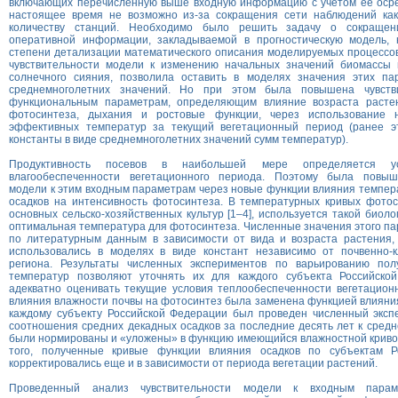
включающих перечисленную выше входную информацию с учетом ее осред
настоящее время не возможно из-за сокращения сети наблюдений как
количеству станций. Необходимо было решить задачу о сокраще
оперативной информации, закладываемой в прогностическую модель,
степени детализации математического описания моделируемых процессо
чувствительности модели к изменению начальных значений биомассы 
солнечного сияния, позволила оставить в моделях значения этих па
среднемноголетних значений. Но при этом была повышена чувств
функциональным параметрам, определяющим влияние возраста растен
фотосинтеза, дыхания и ростовые функции, через использование 
эффективных температур за текущий вегетационный период (ранее э
константы в виде среднемноголетних значений сумм температур).
Продуктивность посевов в наибольшей мере определяется у
влагообеспеченности вегетационного периода. Поэтому была повыше
модели к этим входным параметрам через новые функции влияния темпер
осадков на интенсивность фотосинтеза. В температурных кривых фотос
основных сельско-хозяйственных культур [1–4], используется такой биоло
оптимальная температура для фотосинтеза. Численные значения этого п
по литературным данным в зависимости от вида и возраста растения,
использовались в моделях в виде констант независимо от почвенно-к
региона. Результаты численных экспериментов по варьированию пол
температур позволяют уточнять их для каждого субъекта Российско
адекватно оценивать текущие условия теплообеспеченности вегетацион
влияния влажности почвы на фотосинтез была заменена функцией влияния 
каждому субъекту Российской Федерации был проведен численный эксп
соотношения средних декадных осадков за последние десять лет к сред
были нормированы и «уложены» в функцию имеющийся влажностной кривой
того, полученные кривые функции влияния осадков по субъектам Р
корректировались еще и в зависимости от периода вегетации растений.
Проведенный анализ чувствительности модели к входным пара