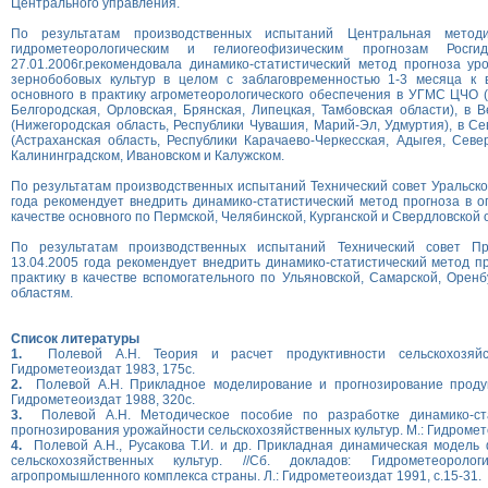
Центрального управления.
По результатам производственных испытаний Центральная метод
гидрометеорологическим и гелиогеофизическим прогнозам Росг
27.01.2006г.рекомендовала динамико-статистический метод прогноза у
зернобобовых культур в целом с заблаговременностью 1-3 месяца к 
основного в практику агрометеорологического обеспечения в УГМС ЦЧО (
Белгородская, Орловская, Брянская, Липецкая, Тамбовская области), в
(Нижегородская область, Республики Чувашия, Марий-Эл, Удмуртия), в С
(Астраханская область, Республики Карачаево-Черкесская, Адыгея, Сев
Калининградском, Ивановском и Калужском.
По результатам производственных испытаний Технический совет Уральско
года рекомендует внедрить динамико-статистический метод прогноза в о
качестве основного по Пермской, Челябинской, Курганской и Свердловской 
По результатам производственных испытаний Технический совет П
13.04.2005 года рекомендует внедрить динамико-статистический метод п
практику в качестве вспомогательного по Ульяновской, Самарской, Оренб
областям.
Список литературы
1.
Полевой А.Н. Теория и расчет продуктивности сельскохозяйст
Гидрометеоиздат 1983, 175с.
2.
Полевой А.Н. Прикладное моделирование и прогнозирование продукт
Гидрометеоиздат 1988, 320с.
3.
Полевой А.Н. Методическое пособие по разработке динамико-ста
прогнозирования урожайности сельскохозяйственных культур. М.: Гидромет
4.
Полевой А.Н., Русакова Т.И. и др. Прикладная динамическая модель
сельскохозяйственных культур. //Сб. докладов: Гидрометеоролог
агропромышленного комплекса страны. Л.: Гидрометеоиздат 1991, с.15-31.