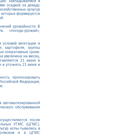
ции, закладываемой в
ме осадков за декаду.
хозяйственных культур
е которых формируется
ий.
ачений урожайности. В
ь «погода-урожай»,
 условий вегетации и
, картофеля, группы
ые оперативные сроки.
за увеличена на месяц.
ставляются 21 июня и
я и уточнять 21 июня и
ность прогнозировать
Российской Федерации,
ю.
х автоматизированной
ческого обслуживания
осуществляется после
альных УГМС (ЦГМС).
ьтур испы-тывались в
иволжском и в ЦГМС