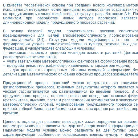
В качестве теоретической основы при создании нового комплекса метод
используются методологические принципы моделирования воздействия у
на продуктивность сельскохозяйственных культур, разработанные А.Н. По
моментом при разработке новых методов прогнозов является
длиннопериодной модели продукционного процесса растений.
В основу базовой модели продуктивности посевов сельскохозя
предназначенной для целей агрометеорологического прогнозирован
«погода-урожай» [3,4]. Структура модели модифицирована под за
формирования урожая сельскохозяйственных культур, осредненных для 
Федерации, и удовлетворяет следующим условиям:
– описывает основные процессы жизнедеятельности растений (фотосин
распределение ассимилятов);
– учитывает влияние метеорологических факторов на формирование проду
– предусматривает географическую изменчивость параметров модели;
– адаптирована к сокращенным объемам исходной информации бе
детализации математического описания основных процессов жизнедеятель
Продукционный процесс растений можно представить как взаимодей
физиологических процессов, конечным результатом которого является 
урожая рассматривается как развивающийся во времени процесс. В 
продукционного процесса положено описание поведения основных физио
(фотосинтеза, дыхания, роста и распределения ассимилятов) в зависимо
метеорологических условий. Моделирование продукционного процесса с
прироста общей биомассы и биомассы отдельных органов растений за о
времени.
Ценность модели для решения прикладных задач определяется возмож
параметров модели и наличием стандартной оперативной информации для
Параметры модели условно можно разделить на две группы: биоло
характеризующие особенности сельскохозяйственных культур и функц