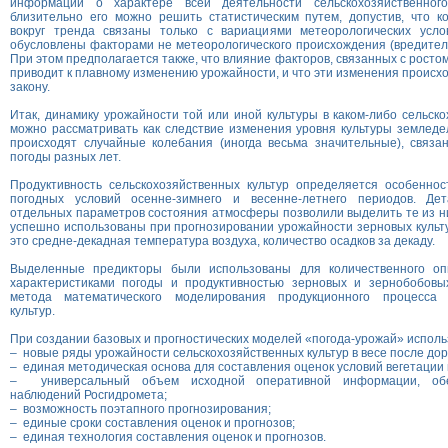
информации о характере всей деятельности сельскохозяйственного
близительно его можно решить статистическим путем, допустив, что к
вокруг тренда связаны только с вариациями метеорологических усло
обусловлены факторами не метеорологического происхождения (вредителям
При этом предполагается также, что влияние факторов, связанных с росто
приводит к плавному изменению урожайности, и что эти изменения происх
закону.
Итак, динамику урожайности той или иной культуры в каком-либо сельск
можно рассматривать как следствие изменения уровня культуры земледе
происходят случайные колебания (иногда весьма значительные), связа
погоды разных лет.
Продуктивность сельскохозяйственных культур определяется особенно
погодных условий осенне-зимнего и весенне-летнего периодов. Дет
отдельных параметров состояния атмосферы позволили выделить те из ни
успешно использованы при прогнозировании урожайности зерновых культу
это средне-декадная температура воздуха, количество осадков за декаду.
Выделенные предикторы были использованы для количественного оп
характеристиками погоды и продуктивностью зерновых и зернобобовы
метода математического моделирования продукционного процесса с
культур.
При создании базовых и прогностических моделей «погода-урожай» исполь
– новые ряды урожайности сельскохозяйственных культур в весе после дор
– единая методическая основа для составления оценок условий вегетации 
– универсальный объем исходной оперативной информации, обе
наблюдений Росгидромета;
– возможность поэтапного прогнозирования;
– единые сроки составления оценок и прогнозов;
– единая технология составления оценок и прогнозов.