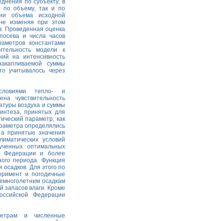
нения по субъекту, в
 по объему, так и по
нии объема исходной
 не изменяя при этом
в. Проведенная оценка
посева и числа часов
раметров константами
ительность модели к
ий на интенсивность
накапливаемой суммы
то учитывалось через
словиями тепло- и
на чувствительность
атуры воздуха и суммы
интеза, принятых для
гический параметр, как
араметра определялись
 а принятые значения
лиматических условий
ученных оптимальных
й Федерации и более
ного периода. Функция
осадков. Для этого по
еримент и погодичные
немноголетним осадкам
 запасов влаги. Кроме
оссийской Федерации
метрам и численные