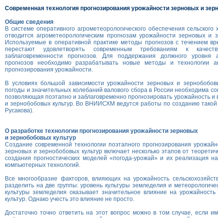
Современная технология прогнозирования урожайности зерновых и зер
Общие сведения
В системе оперативного агрометеорологического обеспечения сельского 
отводится агрометеорологическим прогнозам урожайности зерновых и з
Используемые в оперативной практике методы прогнозов с течением вр
перестают удовлетворять современным требованиям к качест
заблаговременности прогнозов. Для поддержания должного уровня а
прогнозов необходимо разрабатывать новые методы и технологии аг
прогнозирования урожайности.
В условиях большой зависимости урожайности зерновых и зернобобовы
погоды и значительных колебаний валового сбора в России необходима со
позволяющая поэтапно и заблаговременно прогнозировать урожайность и 
и зернобобовых культур. Во ВНИИСХМ ведутся работы по созданию такой т
Русакова).
О разработке технологии прогнозирования урожайности зерновых
и зернобобовых культур
Создание современной технологии поэтапного прогнозирования урожайн
зерновых и зернобобовых культур включает несколько этапов от теоретич
создания прогностических моделей «погода-урожай» и их реализация н
компьютерных технологий.
Все многообразие факторов, влияющих на урожайность сельскохозяйств
разделить на две группы: уровень культуры земледелия и метеорологиче
культуры земледелия оказывает значительное влияние на урожайность 
культур. Однако учесть это влияние не просто.
Достаточно точно ответить на этот вопрос можно в том случае, если 