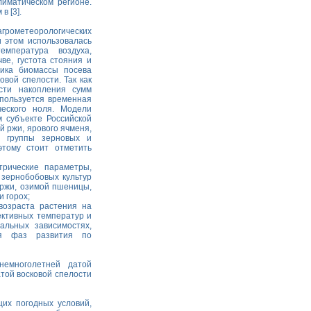
иматическом регионе.
 [3].
грометеорологических
и этом использовалась
мпература воздуха,
ве, густота стояния и
ика биомассы посева
овой спелости. Так как
сти накопления сумм
спользуется временная
еского ноля. Модели
м субъекте Российской
 ржи, ярового ячменя,
я группы зерновых и
этому стоит отметить
рические параметры,
 зернобобовых культур
 ржи, озимой пшеницы,
и горох;
озраста растения на
ктивных температур и
альных зависимостях,
ия фаз развития по
емноголетней датой
атой восковой спелости
их погодных условий,