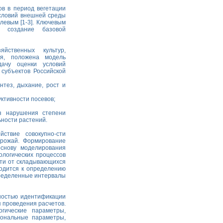
ов в период вегетации
словий внешней среды
левым [1-3]. Ключевым
 создание базовой
йственных культур,
ия, положена модель
дачу оценки условий
субъектов Российской
тез, дыхание, рост и
ктивности посевов;
з нарушения степени
ности растений.
ствие совокупно-сти
урожай. Формирование
основу моделирования
логических процессов
сти от складывающихся
водится к определению
пределенные интервалы
ностью идентификации
 проведения расчетов.
гические параметры,
иональные параметры,