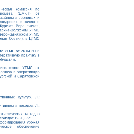
ическая комиссия по
идромета (ЦМКП) от
рожайности зерновых и
внедрению в качестве
Курская, Воронежская,
 Верхне-Волжском УГМС
еверо-Кавказском УГМС
ерная Осетия), в ЦГМС
го УГМС от 26.04.2006
перативную практику в
областям.
риволжского УГМС от
рогноза в оперативную
ургской и Саратовской
венных культур. Л.:
ивности посевов. Л.:
тистических методов
еоиздат.1981, 36с.
 формирования урожая
ическое обеспечение