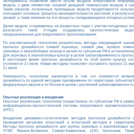
эксперименты позволили свести объем входной оперативной информа
модель, к двум элементам: средней декадной температуре воздуха и сум
Таким образом, полученные прикладные модели продуктивности сельско
описывают основные процессы жизнедеятельности растений, в результат
урожай, а также влияния на эти процессы складывающихся погодных услов
Далее модель отлаживалась на конкретных годах с учетом погодичных зн
результате такой отладки создавалась прогностическая модел
предназначенная для оперативного прогнозирования.
По рассмотренной технологии разработаны методы ежедекадной оценки
прогноза урожайности озимой пшеницы, озимой ржи, ярового ячменя
зерновых и зернобобовых культур в целом по субъектам РФ в установленн
Для зерновых и зернобобовых культур в целом заблаговременность прогно
В настоящее время прогнозы урожайности по этой группе культур со
уточняются 21 июля. Новая методика позволяет составлять прогноз 21 ма
21 июля.
Уникальность технологии заключается в том, что появляется возмож
урожайность по единой методике одновременно по территории субъектов 
федеральных округов и по России в целом с различной заблаговременность
Опытная реализация и внедрение
Опытная реализация технологии осуществлена по субъектам РФ в рамка
информационно-прогностической системы оперативного агрометеорологи
(ИПС).
Внедрение динамико-статистических методов прогнозов урожайности 
проведения авторских испытаний и испытаний методов в территори
Методы прогноза урожайности для группы зерновых и зернобобовых кул
УГМС Верхне-Волжском, Северо-Кавказском, ЦЧО, Уральском, Пр