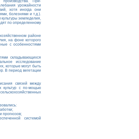
 производства. При-
олебания урожайности
вий, хотя иногда они
и, болезнями и т.д.).
м культуры земледелия,
одят по определенному
охозяйственном районе
лия, на фоне которого
нные с особенностями
стями складывающихся
альное исследование
х, которые могут быть
р. В период вегетации
исания связей между
х культур с по-мощью
ельскохозяйственных
зовались:
аботки;
и прогнозов;
спеченной системой