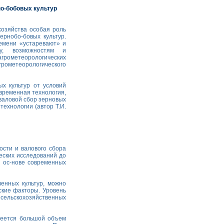
но-бобовых культур
хозяйства особая роль
ернобо-бовых культур.
емени «устаревают» и
ву, возможностям и
грометеорологических
рометеорологического
х культур от условий
временная технология,
валовой сбор зерновых
ехнологии (автор Т.И.
ости и валового сбора
еских исследований до
а ос-нове современных
енных культур, можно
ские факторы. Уровень
сельскохозяйственных
имеется большой объем