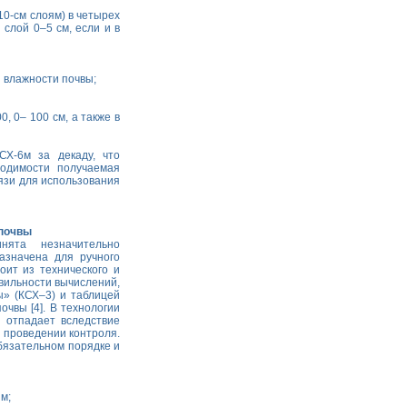
10-см слоям) в четырех
 слой 0–5 см, если и в
 влажности почвы;
, 0– 100 см, а также в
СХ-6м за декаду, что
одимости получаемая
язи для использования
 почвы
ята незначительно
азначена для ручного
ит из технического и
авильности вычислений,
» (КСХ–3) и таблицей
чвы [4]. В технологии
 отпадает вследствие
 проведении контроля.
бязательном порядке и
м;