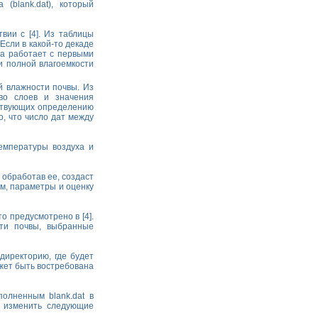
(blank.dat), который
вии с [4]. Из таблицы
Если в какой-то декаде
ма работает с первыми
 полной влагоемкости
й влажности почвы. Из
во слоев и значения
ествующих определению
, что число дат между
емпературы воздуха и
 обработав ее, создаст
6м, параметры и оценку
о предусмотрено в [4].
ти почвы, выбранные
 директорию, где будет
жет быть востребована
олненным blank.dat в
о изменить следующие