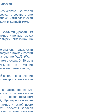
нчивости.
тического контроля
верка на соответствие
 значениями влажности
анции в данный момент
я квалифицированным
ажности почвы, так как
етырех скважинах на
ые значения влажности
засухи в почвах России
 значение W
/2 (W
–
м
м
етом в слоях 0–40 см в
очвы, соответствующие
рной влагоемкости (W
).
к
й в себя все значения
ии контроля влажности
и в настоящее время,
и контроля влажности
СП в незначительном
W
. Примерно такая же
к
лажности устойчивого
ить расчеты запасов