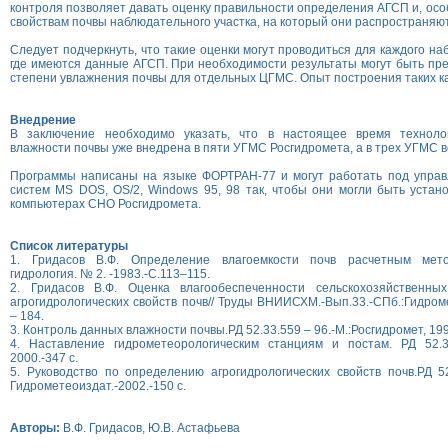
контроля позволяет давать оценку правильности определения АГСП и, осо
свойствам почвы наблюдательного участка, на который они распространяю
Следует подчеркнуть, что такие оценки могут проводиться для каждого на
где имеются данные АГСП. При необходимости результаты могут быть пре
степени увлажнения почвы для отдельных ЦГМС. Опыт построения таких ка
Внедрение
В заключение необходимо указать, что в настоящее время техноло
влажности почвы уже внедрена в пяти УГМС Росгидромета, а в трех УГМС в
Программы написаны на языке ФОРТРАН-77 и могут работать под упра
систем MS DOS, OS/2, Windows 95, 98 так, чтобы они могли быть уста
компьютерах СНО Росгидромета.
Список литературы
1. Гридасов В.Ф. Определение влагоемкости почв расчетным мето
гидрология. № 2. -1983.-С.113–115.
2. Гридасов В.Ф. Оценка влагообеспеченности сельскохозяйственны
агрогидрологических свойств почв// Труды ВНИИСХМ.-Вып.33.-СПб.:Гидром
– 184.
3. Контроль данных влажности почвы.РД 52.33.559 – 96.-М.:Росгидромет, 1997
4. Наставление гидрометеорологическим станциям и постам. РД 52.33.
2000.-347 с.
5. Руководство по определению агрогидрологических свойств почв.РД 52
Гидрометеоиздат.-2002.-150 с.
Авторы:
В.Ф. Гридасов, Ю.В. Астафьева