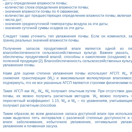
- дату определения влажности почвы;
- количество слоев определения влажности почвы;
- значения влажности почвы по 4 скважинам;
- количество дат предшествующих определению влажности почвы, включая
- числа дат;
- значения среднесуточной температуры воздуха за эти даты;
- значения суточной суммы осадков за эти даты.
Следует также уточнить тип увлажнения почвы. Если он изменился, за
границ реальных значений влажности почвы.
Получение запасов продуктивной влаги является одной из п
влагообеспеченности сельскохозяйственных культур. Важнее указать,
обеспечены продуктивной влагой, способны к накоплению (созданию) в
полезной продукции [2]. Влагообеспеченность сельскохозяйственных культ
увлажнения почвы.
Нами для оценки степени увлажнения почвы используют АГСП: W
, 
п
снижения транспирации (W
) и максимальная молекулярная влагоемкос
с
подчеркнуть, что не все указанные АГСП являются строгими физическими 
Такие АГСП как W
, W
, W
получают опытным путем. При отсутствии дан
з
н
к
почвы, их можно получить расчетным методом. W
можно получить ч
з
пересчетный коэффициент 1.15, W
и W
– по уравнениям, учитывающи
н
к
получают расчетным способом.
Таким образом, во всем диапазоне запаса доступной влаги при использ
нами выделено пять интервалов с различной степенью доступности и 
влаги: заболачивание, избыточное увлажнение, оптимальное увлажн
увлажнение и почвенная засуха.