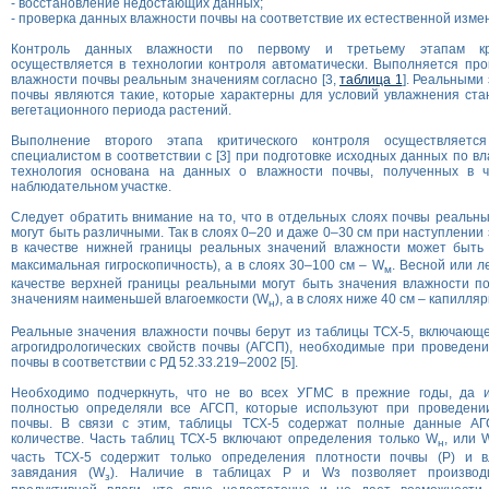
- восстановление недостающих данных;
- проверка данных влажности почвы на соответствие их естественной изме
Контроль данных влажности по первому и третьему этапам кри
осуществляется в технологии контроля автоматически. Выполняется про
влажности почвы реальным значениям согласно [3,
таблица 1
]. Реальными
почвы являются такие, которые характерны для условий увлажнения ст
вегетационного периода растений.
Выполнение второго этапа критического контроля осуществляетс
специалистом в соответствии с [3] при подготовке исходных данных по вл
технология основана на данных о влажности почвы, полученных в ч
наблюдательном участке.
Следует обратить внимание на то, что в отдельных слоях почвы реальн
могут быть различными. Так в слоях 0–20 и даже 0–30 см при наступлении 
в качестве нижней границы реальных значений влажности может быть
максимальная гигроскопичность), а в слоях 30–100 см – W
. Весной или л
м
качестве верхней границы реальными могут быть значения влажности п
значениям наименьшей влагоемкости (W
), а в слоях ниже 40 см – капилля
н
Реальные значения влажности почвы берут из таблицы ТСХ-5, включающе
агрогидрологических свойств почвы (АГСП), необходимые при проведен
почвы в соответствии с РД 52.33.219–2002 [5].
Необходимо подчеркнуть, что не во всех УГМС в прежние годы, да 
полностью определяли все АГСП, которые используют при проведени
почвы. В связи с этим, таблицы ТСХ-5 содержат полные данные АГ
количестве. Часть таблиц ТСХ-5 включают определения только W
, или 
н
часть ТСХ-5 содержит только определения плотности почвы (Р) и в
завядания (W
). Наличие в таблицах Р и Wз позволяет производ
з