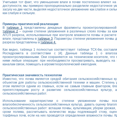
Учитывая тот факт, что уменьшение влаги в почве постепенно влияет на
доступности, мы примерно пропорционально разделили недостаточное у
засуху на две части, выделяя недостаточное увлажнение как слабое и силь
как слабую и сильную.
Примеры практической реализации
В
таблице 1
представлены декадные фрагменты проконтролированной 
таблице 2
– оценки степени увлажнения в различных слоях почвы за ка
АГСП разреза, использованные при контроле влажности почвы и расчете
влаги, представлены в
таблице 3
. Параметры степени увлажнения почвы д
разреза представлены в
таблице 4.
Как видно, таблица 1 полностью соответствует таблице ТСХ-6м, составл
Росгидромета в соответствии с [4]. Данные таблицы 1 о влагоз
проконтролированными. Они сохраняются на техническом носителе, что 
ними любые операции: при необходимости просматривать, выводить на 
каналам связи, помещать в агрометеорологический ежегодник.
Практическая значимость технологии
Известно, что почва является средой обитания сельскохозяйственных к
объектом для работы сельскохозяйственной техники и машин. Степень 
этом является одним из главных, если не самым главным фактором, бл
препятствующим росту и развитию сельскохозяйственных культур, а
сельскохозяйственных работ.
Использование характеристики о степени увлажнении почвы поз
влагообеспеченность сельскохозяйственных культур, давать оценку благо
сельскохозяйственных работ: вспашки почвы, культивации, уборки урожая
сроки полива, рассчитывать количество воды подлежащей стоку, оцен
торфяных почв, если на них проводятся определения влажности почвы. Кр