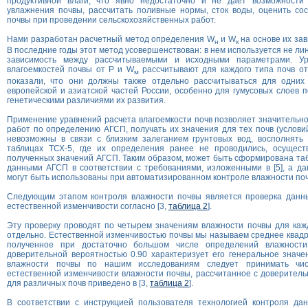
продуктивной влаги, что явно недостаточно и не дает возможности
увлажнения почвы, рассчитать поливные нормы, сток воды, оценить со
почвы при проведении сельскохозяйственных работ.
Нами разработан расчетный метод определения W
и W
на основе их зав
н
к
В последние годы этот метод усовершенствован: в нем используется не ли
зависимость между рассчитываемыми и исходными параметрами. Ур
влагоемкостей почвы от Р и W
рассчитывают для каждого типа почв от
м
показали, что они должны также отдельно рассчитываться для одних
европейской и азиатской частей России, особенно для гумусовых слоев п
генетическими различиями их развития.
Применение уравнений расчета влагоемкости почв позволяет значительно
работ по определению АГСП, получать их значения для тех почв (условий
невозможны в связи с близким залеганием грунтовых вод, восполнят
таблицах ТСХ-5, где их определения ранее не проводились, осущест
полученных значений АГСП. Таким образом, может быть сформирована та
данными АГСП в соответствии с требованиями, изложенными в [5], а д
могут быть использованы при автоматизированном контроле влажности по
Следующим этапом контроля влажности почвы является проверка данны
естественной изменчивости согласно [3,
таблица 2
].
Эту проверку проводят по четырем значениям влажности почвы для каж
отдельно. Естественной изменчивостью почвы мы называем среднее квадр
полученное при достаточно большом числе определений влажности
доверительной вероятностью 0.90 характеризует его генеральное значе
влажности почвы по нашим исследованиям следует принимать чис
естественной изменчивости влажности почвы, рассчитанное с доверитель
для различных почв приведено в [3,
таблица 2
].
В соответствии с инструкцией пользователя технологией контроля да