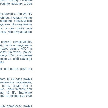
 дать оценку степени
стояние верхних слоев
исимости от Р и W
[1].
м
нейная, а квадратичная
авнения зависимости
дельно. Исследования
 и тех же слоев почв
очвы, что обусловлено
 снизить трудоемкость
), где их определения
ь недостающие АГСП в
влять контроль ранее
блица ТСХ-5 с полными
анные из этой таблицы
чвы.
х на соответствие их
дого 10-см слоя почвы
атическое отклонение,
 почвы, когда оно с
ние. Таким числом для
ло 36 [1]. Значение
ной вероятностью 0,90
нных влажности почвы