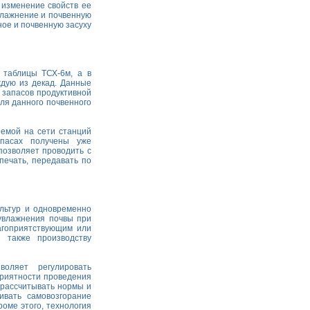
 изменение свойств ее
влажнение и почвенную
ное и почвенную засуху
таблицы ТСХ-6м, а в
ждую из декад. Данные
 запасов продуктивной
ля данного почвенного
яемой на сети станций
апасах получены уже
позволяет проводить с
печать, передавать по
ультур и одновременно
увлажнения почвы при
агоприятствующим или
 также производству
воляет регулировать
приятности проведения
, рассчитывать нормы и
ивать самовозгорание
оме этого, технология