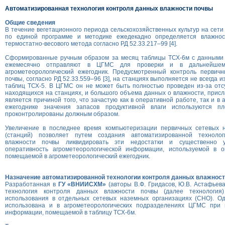
Автоматизированная технология контроля данных влажности почвы
Общие сведения
В течение вегетационного периода сельскохозяйственных культур на сети
по единой программе и методике ежедекадно определяется влажно
термостатно-весового метода согласно РД 52.33.217–99 [4].
Сформированные ручным образом за месяц таблицы ТСХ-6м с данными 
ежемесячно отправляют в ЦГМС для проверки и в дальнейше
агрометеорологический ежегодник. Предусмотренный контроль первич
почвы, согласно РД 52.33.559–96 [3], на станциях выполняется не всегда и
таблиц ТСХ-5. В ЦГМС он не может быть полностью проведен из-за отс
находящихся на станциях, и большого объема данных о влажности, присл
является причиной того, что зачастую как в оперативной работе, так и в
ежегоднике значения запасов продуктивной влаги используются 
проконтролированы должным образом.
Увеличение в последнее время компьютеризации первичных cетевых 
(станций) позволяет путем создания автоматизированной техноло
влажности почвы ликвидировать эти недостатки и существенно 
оперативность агрометеорологической информации, используемой в 
помещаемой в агрометеорологический ежегодник.
Назначение автоматизированной технологии контроля данных влажнос
Разработанная в
ГУ «ВНИИСХМ»
(авторы В.Ф. Гридасов, Ю.В. Астафьев
технология контроля данных влажности почвы (далее технология
использования в отдельных сетевых наземных организациях (СНО). О
использована и в агрометеорологических подразделениях ЦГМС при 
информации, помещаемой в таблицу ТСХ-6м.