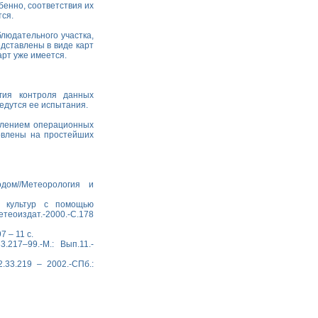
бенно, соответствия их
тся.
блюдательного участка,
дставлены в виде карт
рт уже имеется.
гия контроля данных
едутся ее испытания.
влением операционных
новлены на простейших
дом//Метеорология и
х культур с помощью
етеоиздат.-2000.-С.178
 – 11 с.
217–99.-М.: Вып.11.-
.33.219 – 2002.-СПб.: