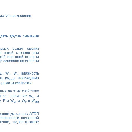
 дату определения;
дать другие значения
ервых задач оценки
 в какой степени они
 той или иной степени
ур основана на степени
W
, W
, W
, влажность
к
н
з
ть (W
). Необходимо
мм
параметрами почвы.
ных об этих свойствах
ерез значение W
и
м
м Р и W
, а W
и W
м
с
мм
овании указанных АГСП
полезности почвенной
ение, недостаточное