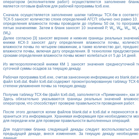
оператором (исполнителем работ) осуществляется заполнение бланка 
является готовым файлом для рабочей программы tcx6.exe.
Сначала осуществляется заполнение шапки таблицы ТСХ-6м в соответст
ТСХ-5 заносят количество слоев определений АГСП: обычно оно равно 10. 
определения влажности почвы проводили до глубины 50 см, то програм
пятью значениями. Затем в бланк заносят 10 значений Р, W
, W
, W
, W
и
з
м
н
к
(W
).
п
Далее согласно [3] заносят верхние и нижние границы реальных значени
книжки КСХ-3 заносят дату определения влажности почвы, количест
влажности почвы по четырем скважинам, а также количество дат, предш
влажности почвы, включая дату определения. В технологии предусмотрено
сроками определения влажности почвы может колебаться от 5 до 14 дней.
Из метеорологической книжки КМ 1 заносят значения среднесуточной т
суточной суммы осадков за текущую декаду.
Рабочая программа tcx6.exe, считав занесенную информацию из blank.dat и
файл tcx6.dat. Файл tcx6.dat содержит проконтролированную таблицу ТСХ-
степени увлажнения почвы за текущую декаду.
Получив таблицу ТСХ-6м (файл tcx6.dat), заполняется «Примечание», как эт
Здесь обязательно указываются границы реальных значений влажнос
оператором, что способствует проверке правильности проведения работ.
После этого делаются копии файлов blank.dat и tcx6.dat и переносятся в
храниться эта информация. Хранимая информация при необходимости мо
для передачи или для проверки правильности выполненных операций.
Для подготовки бланка следующей декады следует воспользоваться зап
предыдущей декаде, внеся изменения. За текущую декаду необходим
данные: