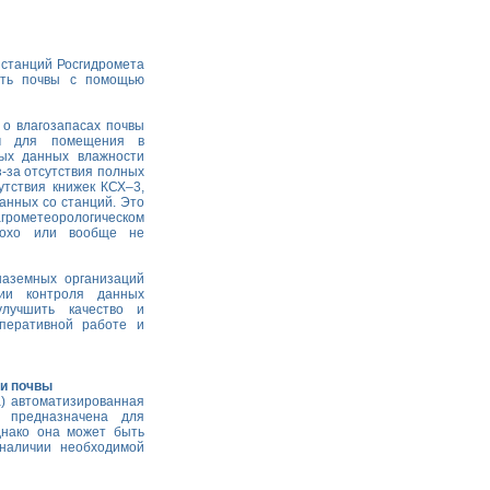
 станций Росгидромета
сть почвы с помощью
о влагозапасах почвы
м для помещения в
ных данных влажности
з-за отсутствия полных
утствия книжек КСХ–3,
анных со станций. Это
 агрометеорологическом
плохо или вообще не
наземных организаций
гии контроля данных
улучшить качество и
оперативной работе и
ти почвы
а) автоматизированная
) предназначена для
днако она может быть
наличии необходимой