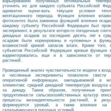
варьированию полученных оптимальных темпера
уточнять их для каждого субъекта Российской Фе
адекватно оцени-вать текущие условия теплоо
вегетационного периода. Функция влияния влаж
фотосинтез была заменена функцией влияния осадко
каждому субъекту Российской Федерации был пров
эксперимент, в результате которо-го погодичные соо
декадных осадков за последние десять лет к сре
осадкам были нормированы и «уложены» в функ
влажностной кривой запасов влаги. Кроме того, 
субъектов Российской Федерации кривые функции 
корректировались еще и в зависимости от пер
растений.
Проведенный анализ чувствительности модели к вхо
и численные эксперименты позволили свести 
оперативной информации, закладываемой в м
элементам: средней декадной температуре воздуха 
за декаду. Таким образом, полученные прик
продуктивности сельскохозяйственных культур опи
процессы жизнедеятельности растений, в резу
формируется урожай, а также влияние на 
складывающихся погодных условий.