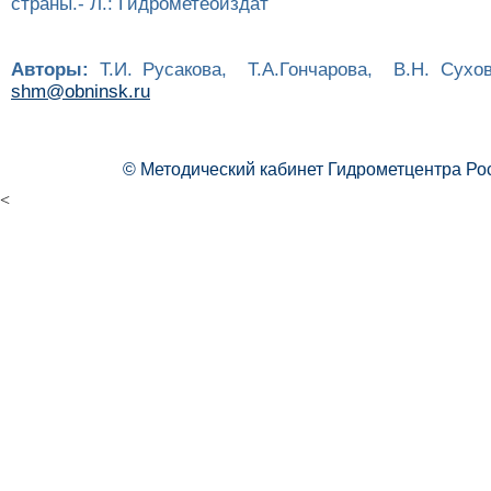
страны.- Л.: Гидрометеоиздат
Авторы:
Т.И. Русакова, Т.А.Гончарова, В.Н. С
shm@obninsk.ru
© Методический кабинет Гидрометцентра Ро
<