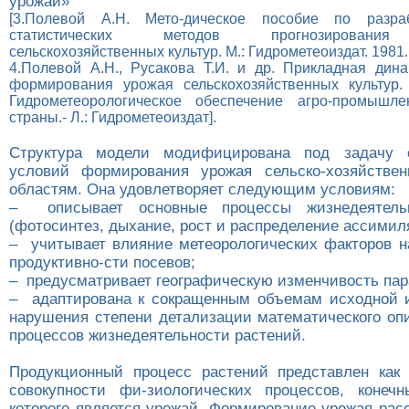
урожай»
[3.Полевой А.Н. Мето-дическое пособие по разра
статистических методов прогнозирования
сельскохозяйственных культур. М.: Гидрометеоиздат. 1981. 
4.Полевой А.Н., Русакова Т.И. и др. Прикладная дин
формирования урожая сельскохозяйственных культур. 
Гидрометеорологическое обеспечение агро-промышле
страны.- Л.: Гидрометеоиздат].
Структура модели модифицирована под задачу 
условий формирования урожая сельско-хозяйствен
областям. Она удовлетворяет следующим условиям:
– описывает основные процессы жизнедеятельн
(фотосинтез, дыхание, рост и распределение ассимил
– учитывает влияние метеорологических факторов 
продуктивно-сти посевов;
– предусматривает географическую изменчивость пар
– адаптирована к сокращенным объемам исходной 
нарушения степени детализации математического оп
процессов жизнедеятельности растений.
Продукционный процесс растений представлен как
совокупности фи-зиологических процессов, конеч
которого является урожай. Формирование урожая рас