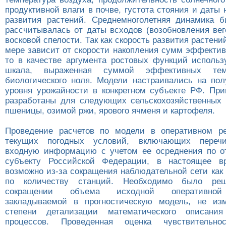
продуктивной влаги в почве, густота стояния и даты
развития растений. Среднемноголетняя динамика 
рассчитывалась от даты всходов (возобновления вег
восковой спелости. Так как скорость развития растени
мере зависит от скорости накопления сумм эффектив
то в качестве аргумента ростовых функций использ
шкала, выраженная суммой эффективных те
биологического ноля. Модели настраивались на пол
уровня урожайности в конкретном субъекте РФ. Пр
разработаны для следующих сельскохозяйственных 
пшеницы, озимой ржи, ярового ячменя и картофеля.
Проведение расчетов по модели в оперативном р
текущих погодных условий, включающих переч
входную информацию с учетом ее осреднения по о
субъекту Российской Федерации, в настоящее в
возможно из-за сокращения наблюдательной сети как 
по количеству станций. Необходимо было ре
сокращении объема исходной оперативной
закладываемой в прогностическую модель, не из
степени детализации математического описани
процессов. Проведенная оценка чувствительн