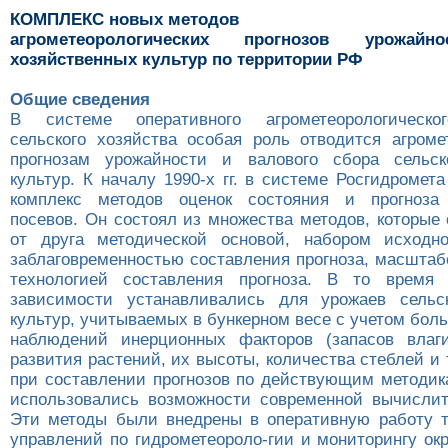
КОМПЛЕКС новых методов
агрометеорологических прогнозов урожайн
хозяйственных культур по территории РФ
Общие сведения
В системе оперативного агрометеорологическо
сельского хозяйства особая роль отводится агроме
прогнозам урожайности и валового сбора сельско
культур. К началу 1990-х гг. в системе Росгидроме
комплекс методов оценок состояния и прогноза 
посевов. Он состоял из множества методов, которые
от друга методической основой, набором исходн
заблаговременностью составления прогноза, масштаб
технологией составления прогноза. В то время п
зависимости устанавливались для урожаев сельск
культур, учитываемых в бункерном весе с учетом бол
наблюдений инерционных факторов (запасов влаг
развития растений, их высоты, количества стеблей и т.
при составлении прогнозов по действующим методик
использовались возможности современной вычислит
Эти методы были внедрены в оперативную работу 
управлений по гидрометеороло-гии и мониторингу о