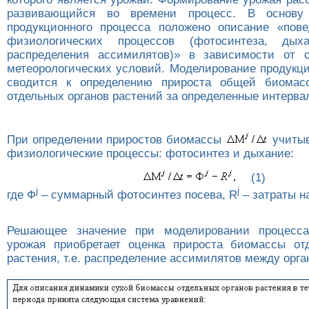
развивающийся во времени процесс. В основу 
продукционного процесса положено описание «пов
физиологических процессов (фотосинтеза, дых
распределения ассимилятов)» в зависимости от 
метеорологических условий. Моделирование продукци
сводится к определению прироста общей биома
отдельных органов растений за определенные интерва
При определении приростов биомассы
учитыв
физиологические процессы: фотосинтез и дыхание:
(1)
j
j
где Ф
– суммарный фотосинтез посева, R
– затраты н
Решающее значение при моделировании процесс
урожая приобретает оценка прироста биомассы от
растения, т.е. распределение ассимилятов между орга