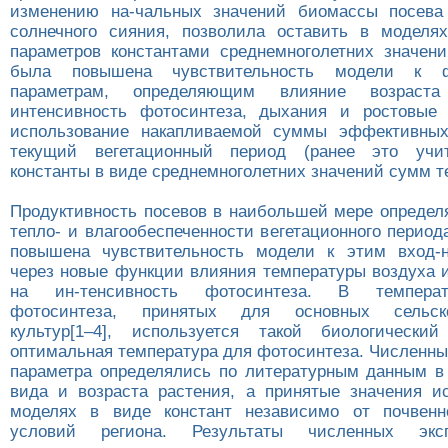
изменению на-чальных значений биомассы посева
солнечного сияния, позволила оставить в моделя
параметров константами среднемноголетних значен
была повышена чувствительность модели к ф
параметрам, определяющим влияние возраст
интенсивность фотосинтеза, дыхания и ростовые 
использование накапливаемой суммы эффективных
текущий вегетационный период (ранее это учи
константы в виде среднемноголетних значений сумм т
Продуктивность посевов в наибольшей мере определ
тепло- и влагообеспеченности вегетационного перио
повышена чувствительность модели к этим вход-
через новые функции влияния температуры воздуха 
на ин-тенсивность фотосинтеза. В темпера
фотосинтеза, принятых для основных сельско-
культур[1–4], используется такой биологический
оптимальная температура для фотосинтеза. Численны
параметра определялись по литературным данным в
вида и возраста растения, а принятые значения и
моделях в виде констант независимо от почвенно
условий региона. Результаты численных экс