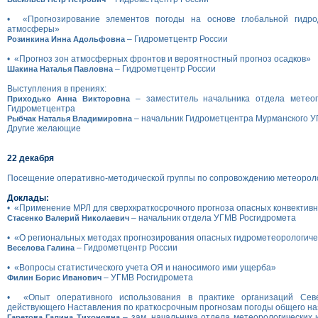
• «Прогнозирование элементов погоды на основе глобальной гидро
атмосферы»
– Гидрометцентр России
Розинкина Инна Адольфовна
• «Прогноз зон атмосферных фронтов и вероятностный прогноз осадков»
– Гидрометцентр России
Шакина Наталья Павловна
Выступления в прениях:
– заместитель начальника отдела метеоп
Приходько Анна Викторовна
Гидрометцентра
– начальник Гидрометцентра Мурманского 
Рыбчак Наталья Владимировна
Другие желающие
22 декабря
Посещение оперативно-методической группы по сопровождению метеороло
Доклады:
• «Применение МРЛ для сверхкраткосрочного прогноза опасных конвектив
– начальник отдела УГМВ Росгидромета
Стасенко Валерий Николаевич
• «О региональных методах прогнозирования опасных гидрометеорологиче
– Гидрометцентр России
Веселова Галина
• «Вопросы статистического учета ОЯ и наносимого ими ущерба»
– УГМВ Росгидромета
Филин Борис Иванович
• «Опыт оперативного использования в практике организаций Севе
действующего Наставления по краткосрочным прогнозам погоды общего н
– зам. начальника отдела метеорологических 
Гаретова Галина Тихоновна