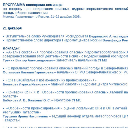
ПРОГРАММА совещания-семинара
по вопросу прогнозирования опасных гидрометеорологических явлени
погоды общего назначения
Москва, Гидрометцентр России, 21–22 декабря 2005г.
21 декабря
• Вступительное слово Руководителя Росгидромета
Бедрицкого Александра
• Приветственное слово директора Гидрометцентра России
Вильфанда Ром
Доклады:
• «Анализ состояния прогнозирования опасных гидрометеорологических 
совершенствования этой деятельности в связи с модернизацией Росгидро
– заместитель начальника УГМВ
Тренин Виктор Александрович
• «О проблемах прогнозирования опасных явлений погоды в Северо-Кавка
– начальник ОГМО Северо-Кавказского УГМ
Остапцова Наталья Гурьяновна
• «ОЯ в Забайкалье и возможности их прогнозирования»
– главный синоптик Гидрометцентра Читинског
Бенькова Лариса Ивановна
• «Критерии ОЯ и КНЯ. Особенности прогнозирования опасных явлений на
области»
– Иркутское УГМС
Бабанова А. В., Янькова Ю. С.
• «Особенности прогнозирования и оценки локальных КНЯ и ОЯ в летний
Республики Татарстан»
– ведущий инженер отдела метеопрогнозов ЦГ
Трущина Ирина Николаевна
Татарстан