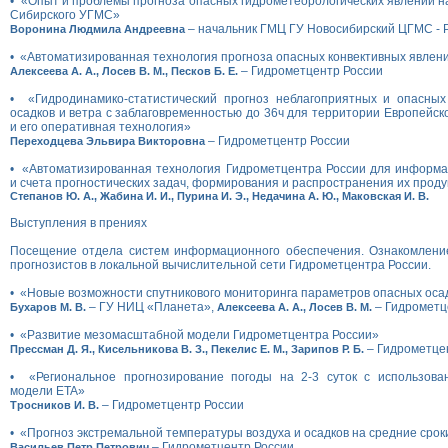
• «Опыт и проблемы прогноза опасных гидрометеорологических явлений н
Сибирского УГМС»
– начальник ГМЦ ГУ Новосибирский ЦГМС -
Воронина Людмила Андреевна
• «Автоматизированная технология прогноза опасных конвективных явлен
– Гидрометцентр России
Алексеева А. А., Лосев В. М., Песков Б. Е.
• «Гидродинамико-статистический прогноз неблагоприятных и опасных
осадков и ветра с заблаговременностью до 36ч для территории Европейск
и его оперативная технология»
– Гидрометцентр России
Переходцева Эльвира Викторовна
• «Автоматизированная технология Гидрометцентра России для информа
и счета прогностических задач, формирования и распространения их прод
Степанов Ю. А., Жабина И. И., Пурина И. Э., Недачина А. Ю., Маковская И. В.
Выступления в прениях
Посещение отдела систем информационного обеспечения. Ознакомлени
прогнозистов в локальной вычислительной сети Гидрометцентра России.
• «Новые возможности спутникового мониторинга параметров опасных оса
– ГУ НИЦ «Планета»,
– Гидрометц
Бухаров М. В.
Алексеева А. А., Лосев В. М.
• «Развитие мезомасштабной модели Гидрометцентра России»
– Гидрометцен
Прессман Д. Я., Кисельникова В. З., Пекелис Е. М., Зарипов Р. Б.
• «Региональное прогнозирование погоды на 2-3 суток с использов
модели ETA»
– Гидрометцентр России
Тросников И. В.
• «Прогноз экстремальной температуры воздуха и осадков на средние срок
– Гидрометцентр России
Васильев Петр Петрович