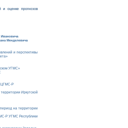
й и оценке прогнозов
 Ивановича
ана Менделевича
явлений и перспективы
мета»
зском УГМС»
С
о ЦГМС-Р
 территории Иркутской
 период на территории
МС-Р УГМС Республики