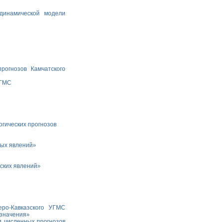
динамической модели
рогнозов Камчатского
УГМС
гических прогнозов
ных явлений»
ских явлений»
ро-Кавказского УГМС
азначения»
и численных прогнозов