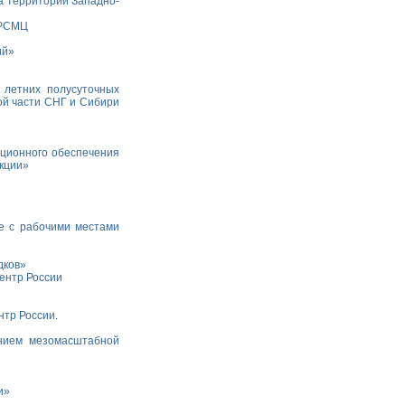
а территории Западно-
 РСМЦ
ий»
 летних полусуточных
ой части СНГ и Сибири
ционного обеспечения
укции»
е с рабочими местами
дков»
ентр России
тр России.
анием мезомасштабной
и»