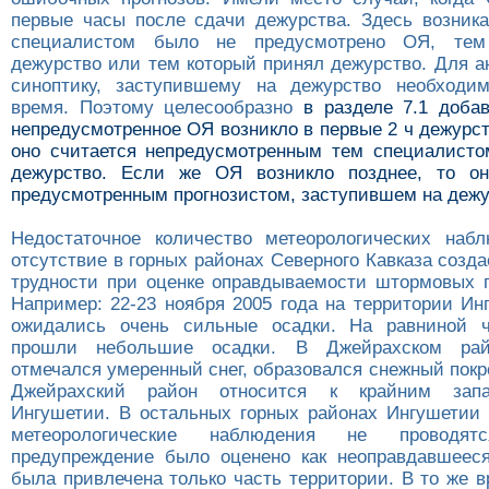
первые часы после сдачи дежурства. Здесь возника
специалистом было не предусмотрено ОЯ, тем
дежурство или тем который принял дежурство. Для а
синоптику, заступившему на дежурство необходим
время. Поэтому целесообразно
в разделе 7.1 добав
непредусмотренное ОЯ возникло в первые 2 ч дежурст
оно считается непредусмотренным тем специалисто
дежурство. Если же ОЯ возникло позднее, то он
предусмотренным прогнозистом, заступившем на дежу
Недостаточное количество метеорологических наб
отсутствие в горных районах Северного Кавказа созд
трудности при оценке оправдываемости штормовых 
Например: 22-23 ноября 2005 года на территории Ин
ожидались очень сильные осадки. На равниной ч
прошли небольшие осадки. В Джейрахском рай
отмечался умеренный снег, образовался снежный покр
Джейрахский район относится к крайним зап
Ингушетии. В остальных горных районах Ингушетии 
метеорологические наблюдения не проводят
предупреждение было оценено как неоправдавшееся
была привлечена только часть территории. В то же 