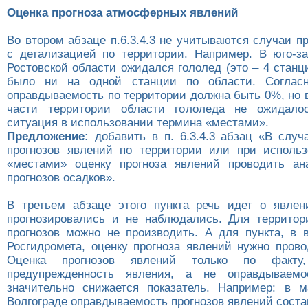
Оценка прогноза атмосферных явлений
Во втором абзаце п.6.3.4.3 не учитываются случаи п
с детализацией по территории. Например. В юго-з
Ростовской области ожидался гололед (это – 4 станци
было ни на одной станции по области. Соглас
оправдываемость по территории должна быть 0%, но 
части территории области гололеда не ожидалос
ситуация в использовании термина «местами».
Предложение:
добавить в п. 6.3.4.3 абзац «В случ
прогнозов явлений по территории или при исполь
«местами» оценку прогноза явлений проводить ан
прогнозов осадков».
В третьем абзаце этого пункта речь идет о явлен
прогнозировались и не наблюдались. Для территор
прогнозов можно не производить. А для пункта, в 
Росгидромета, оценку прогноза явлений нужно прово
Оценка прогнозов явлений только по факту, 
предупрежденность явления, а не оправдываем
значительно снижается показатель. Например: в 
Волгограде оправдываемость прогнозов явлений состав