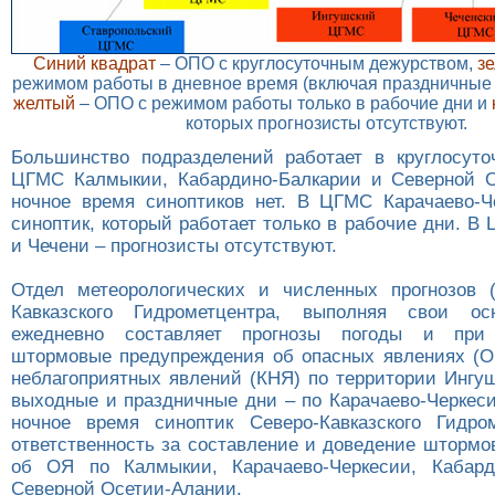
Синий квадрат
– ОПО с круглосуточным дежурством,
з
режимом работы в дневное время (включая праздничные 
желтый
– ОПО с режимом работы только в рабочие дни и
которых прогнозисты отсутствуют.
Большинство подразделений работает в круглосут
ЦГМС Калмыкии, Кабардино-Балкарии и Северной О
ночное время синоптиков нет. В ЦГМС Карачаево-Ч
синоптик, который работает только в рабочие дни. 
и Чечени – прогнозисты отсутствуют.
Отдел метеорологических и численных прогнозов 
Кавказского Гидрометцентра, выполняя свои ос
ежедневно составляет прогнозы погоды и при 
штормовые предупреждения об опасных явлениях (О
неблагоприятных явлений (КНЯ) по территории Ингуш
выходные и праздничные дни – по Карачаево-Черкеси
ночное время синоптик Северо-Кавказского Гидро
ответственность за составление и доведение шторм
об ОЯ по Калмыкии, Карачаево-Черкесии, Кабард
Северной Осетии-Алании.