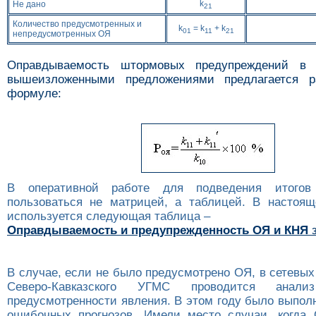
k
Не дано
21
Количество предусмотренных и
k
= k
+ k
01
11
21
непредусмотренных ОЯ
Оправдываемость штормовых предупреждений в 
вышеизложенными предложениями предлагается р
формуле:
В оперативной работе для подведения итогов
пользоваться не матрицей, а таблицей. В настоя
используется следующая таблицa –
Оправдываемость и предупрежденность ОЯ и КНЯ
з
В случае, если не было предусмотрено ОЯ, в сетевы
Северо-Кавказского УГМС проводится анал
предусмотренности явления. В этом году было выпол
ошибочных прогнозов. Имели место случаи, когда