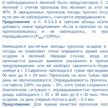
6 наблюдавшихся явлений было предусмотрено 2. О
явлений с учетом прогнозов без явления за этот п
90%. В авиационных прогнозов погоды прогноз отсу
если оно не наблюдалось, считается оправдавшимся.
Предложение:
в п. 6.3.4.3 в третьем абзаце искл
добавить новое предложение «Если в прогнозе по пу
прогнозировалось и не наблюдалось, то прог
оправдавшимся (Р
=100%)».
явл
Имеющиеся расчетные методы прогноза осадков и 
погоды не позволяют точно определить время нач
осадков и явлений. Нередки случаи, когда ос
начинаются раньше времени указанного в прогн
предупреждении, или же наоборот закончиться поздн
ноября в г. Ставрополе наблюдался туман при видим
00 мин до 6 ч 24 мин. Прогнозом на ночь туман пре
день не прогнозировался. Оправдываемость прогноза
составила 100%, на день – 0%, хотя туман сохранялс
Аналогичная ситуация с оправдываемостью прогнозо
дождь наблюдался с 20 ч 30 мин до 6 ч 30 мин. Но
осадков, за день (первые полчаса дня) – 0.4 мм.
Предложение:
Для оценки качества прогнозов пог