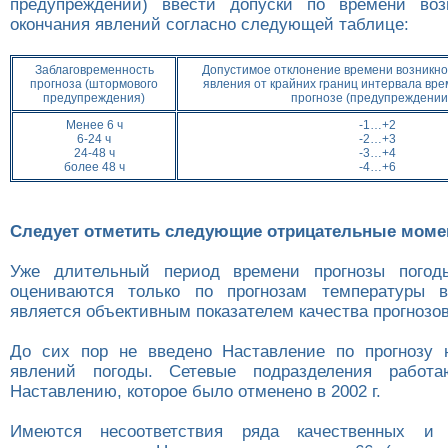
предупреждений) ввести допуски по времени воз
окончания явлений согласно следующей таблице:
Заблаговременность
Допустимое отклонение времени возникно
прогноза (штормового
явления от крайних границ интервала врем
предупреждения)
прогнозе (предупреждении)
Менее 6 ч
-1…+2
6-24 ч
-2…+3
24-48 ч
-3…+4
более 48 ч
-4…+6
Следует отметить следующие отрицательные моме
Уже длительный период времени прогнозы погод
оцениваются только по прогнозам температуры в
является объективным показателем качества прогнозов
До сих пор не введено Наставление по прогнозу 
явлений погоды. Сетевые подразделения работ
Наставлению, которое было отменено в 2002 г.
Имеются несоответствия ряда качественных и 