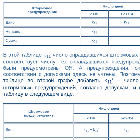
Число дней
Штормовое
предупреждение
с ОЯ
Без ОЯ
k
k
Дано
11
12
k
Не дано
21
k
Cумма
01
В этой таблице k
число оправдавшихся штормовых 
11
соответствует числу тех оправдавшихся предупреж
были предусмотрены ОЯ. А предупреждения, оп
соответствии с допусками здесь не учтены. Поэто
таблице во второй графе добавить k
' – число
11
штормовых предупреждений, согласно допускам, и 
таблицу в следующем виде:
Число дней
Штормовое
предупреждение
с ОЯ
Без ОЯ
k
+ k
'
k
Дано
11
11
12