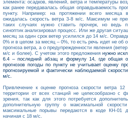
элемента: осадков, явлений, ветра и температуры воз
как ранее передавалась общая оправдываемость прог
пункту. Например: на протяжении всего месяца в
ожидалась скорость ветра 3-8 м/с. Максимум не пре
таких случаях нужно ставить прочерк, но ведь п
синоптик анализировал процесс. Или же другая ситуаци
месяц за один срок ветер усилился до 14 м/с. Оправ
0% и в целом за месяц – 0%, то есть речь идет не об
прогноза ветра, а о предупрежденности явления (ветер
м/с и более). С учетом этого предложения
нужно искл
6.4 – последний абзац и формулу 14, где общая 
прогнозов погоды по пункту не учитывает оценку пр
прогнозируемой и фактически наблюдаемой скорости
м/с.
Привлечение к оценке прогноза скорости ветра 12
территории от всех станций не целесообразно с ф
зрения, так как для этого потребуется дополнител
дополнительную группу о максимальной скорости
максимальные порывы передаются в коде КН-01 де
начиная с 18 м/с.