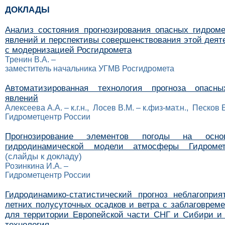
ДОКЛАДЫ
Анализ состояния прогнозирования опасных гидроме
явлений и перспективы совершенствования этой деят
с модернизацией Росгидромета
Тренин В.А. –
заместитель начальника УГМВ Росгидромета
Автоматизированная технология прогноза опасны
явлений
Алексеева А.А. – к.г.н., Лосев В.М. – к.физ-мат.н., Песков Б.
Гидрометцентр России
Прогнозирование элементов погоды на осно
гидродинамической модели атмосферы Гидромет
(слайды к докладу)
Розинкина И.А. –
Гидрометцентр России
Гидродинамико-статистический прогноз неблагопри
летних полусуточных осадков и ветра с заблаговрем
для территории Европейской части СНГ и Сибири и 
технология