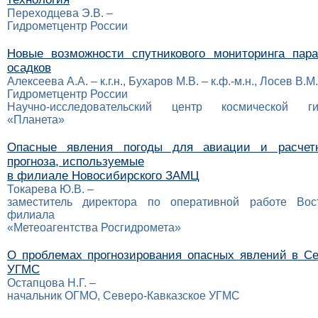
Переходцева Э.В. –
Гидрометцентр России
Новые возможности спутникового мониторинга пар
осадков
Алексеева А.А. – к.г.н., Бухаров М.В. – к.ф.-м.н., Лосев В.М.
Гидрометцентр России
Научно-исследовательский центр космической гид
«Планета»
Опасные явления погоды для авиации и расчет
прогноза, используемые
в филиале Новосибирского ЗАМЦ
Токарева Ю.В. –
заместитель директора по оперативной работе Вост
филиала
«Метеоагентства Росгидромета»
О проблемах прогнозирования опасных явлений в Се
УГМС
Остапцова Н.Г. –
начальник ОГМО, Северо-Кавказское УГМС