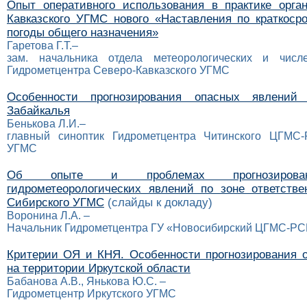
Опыт оперативного использования в практике орга
Кавказского УГМС нового «Наставления по краткоср
погоды общего назначения»
Гаретова Г.Т.–
зам. начальника отдела метеорологических и числ
Гидрометцентра Северо-Кавказского УГМС
Особенности прогнозирования опасных явлений
Забайкалья
Бенькова Л.И.–
главный синоптик Гидрометцентра Читинского ЦГМС-Р
УГМС
Об опыте и проблемах прогнозирова
гидрометеорологических явлений по зоне ответстве
Сибирского УГМС
(слайды к докладу)
Воронина Л.А. –
Начальник Гидрометцентра ГУ «Новосибирский ЦГМС-Р
Критерии ОЯ и КНЯ. Особенности прогнозирования 
на территории Иркутской области
Бабанова А.В., Янькова Ю.С. –
Гидрометцентр Иркутского УГМС