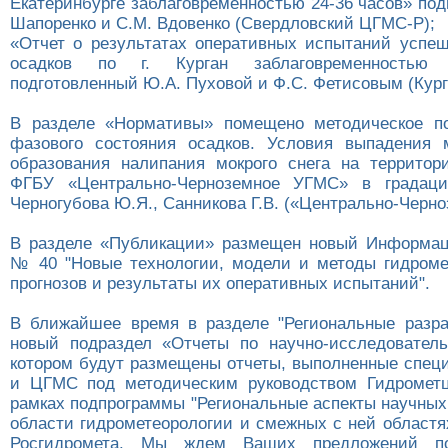
Екатеринбурге заблаговременностью 24-36 часов» под
Шапоренко и С.М. Вдовенко (Свердловский ЦГМС-Р);
«Отчет о результатах оперативных испытаний успеш
осадков по г. Курган заблаговременностью 
подготовленный Ю.А. Пуховой и Ф.С. Фетисовым (Кур
В разделе «Нормативы» помещено методическое по
фазового состояния осадков. Условия выпадения 
образования налипания мокрого снега на территор
ФГБУ «Центрально-Черноземное УГМС» в градац
Черногубова Ю.Я., Санникова Г.В. («Центрально-Черн
В разделе «Публикации» размещен новый Информац
№ 40 "Новые технологии, модели и методы гидроме
прогнозов и результаты их оперативных испытаний".
В ближайшее время в разделе "Региональные разра
новый подраздел «Отчеты по научно-исследовател
котором будут размещены отчеты, выполненные спе
и ЦГМС под методическим руководством Гидрометц
рамках подпрограммы "Региональные аспекты научных
области гидрометеорологии и смежных с ней област
Росгидромета. Мы ждем Ваших предложений п