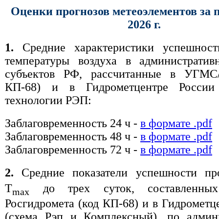
Оценки прогнозов метеоэлементов за 
2026 г.
1.
Средние характеристики успешност
температуры воздуха в административ
субъектов РФ, рассчитанные в УГМС
КП-68) и в Гидрометцентре России
технологии РЭП:
Заблаговременность 24 ч -
в формате .pdf
Заблаговременность 48 ч -
в формате .pdf
Заблаговременность 72 ч -
в формате .pdf
2.
Средние показатели успешности пр
T
до трех суток, составленн
max
Росгидромета (код КП-68) и в Гидрометц
(схема Рэп и Комплексный), по админ