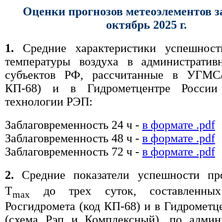
Оценки прогнозов метеоэлементов з
октябрь 2025 г.
1.
Средние характеристики успешност
температуры воздуха в административ
субъектов РФ, рассчитанные в УГМС
КП-68) и в Гидрометцентре России
технологии РЭП:
Заблаговременность 24 ч -
в формате .pdf
Заблаговременность 48 ч -
в формате .pdf
Заблаговременность 72 ч -
в формате .pdf
2.
Средние показатели успешности пр
T
до трех суток, составленн
max
Росгидромета (код КП-68) и в Гидрометц
(схема Рэп и Комплексный), по админ