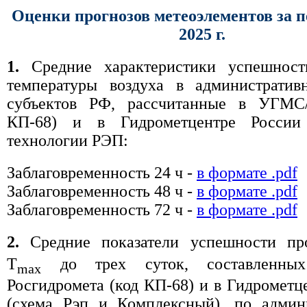
Оценки прогнозов метеоэлементов за п
2025 г.
1.
Средние характеристики успешност
температуры воздуха в административ
субъектов РФ, рассчитанные в УГМС
КП-68) и в Гидрометцентре России
технологии РЭП:
Заблаговременность 24 ч -
в формате .pdf
Заблаговременность 48 ч -
в формате .pdf
Заблаговременность 72 ч -
в формате .pdf
2.
Средние показатели успешности пр
T
до трех суток, составленн
max
Росгидромета (код КП-68) и в Гидрометц
(схема Рэп и Комплексный), по админ