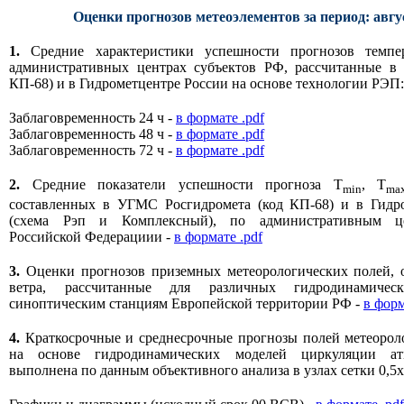
Оценки прогнозов метеоэлементов за период: авгус
1.
Средние характеристики успешности прогнозов темпе
административных центрах субъектов РФ, рассчитанные 
КП-68) и в Гидрометцентре России на основе технологии РЭП:
Заблаговременность 24 ч -
в формате .pdf
Заблаговременность 48 ч -
в формате .pdf
Заблаговременность 72 ч -
в формате .pdf
2.
Средние показатели успешности прогноза T
, T
min
ma
составленных в УГМС Росгидромета (код КП-68) и в Гидр
(схема Рэп и Комплексный), по административным це
Российской Федерациии -
в формате .pdf
3.
Оценки прогнозов приземных метеорологических полей, 
ветра, рассчитанные для различных гидродинамиче
синоптическим станциям Европейской территории РФ -
в форм
4.
Краткосрочные и среднесрочные прогнозы полей метеорол
на основе гидродинамических моделей циркуляции ат
выполнена по данным объективного анализа в узлах сетки 0,5x