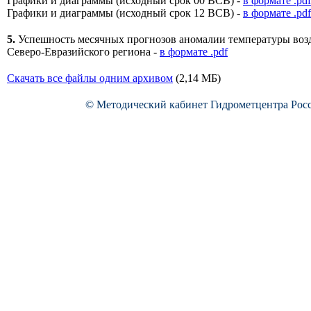
Графики и диаграммы (исходный срок 00 ВСВ) -
в формате .pdf
Графики и диаграммы (исходный срок 12 ВСВ) -
в формате .pdf
5.
Успешность месячных прогнозов аномалии температуры воз
Северо-Евразийского региона -
в формате .pdf
Скачать все файлы одним архивом
(2,14 МБ)
© Методический кабинет Гидрометцентра Рос