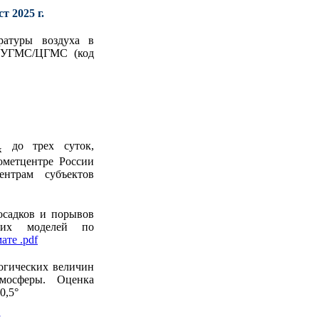
т 2025 г.
ратуры воздуха в
в УГМС/ЦГМС (код
до трех суток,
x
ометцентре России
нтрам субъектов
осадков и порывов
ских моделей по
ате .pdf
огических величин
мосферы. Оценка
0,5°