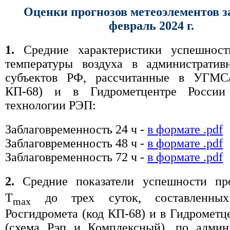
Оценки прогнозов метеоэлементов з
февраль 2024 г.
1.
Средние характеристики успешност
температуры воздуха в административ
субъектов РФ, рассчитанные в УГМС
КП-68) и в Гидрометцентре России
технологии РЭП:
Заблаговременность 24 ч -
в формате .pdf
Заблаговременность 48 ч -
в формате .pdf
Заблаговременность 72 ч -
в формате .pdf
2.
Средние показатели успешности пр
T
до трех суток, составленн
max
Росгидромета (код КП-68) и в Гидрометц
(схема Рэп и Комплексный), по админ