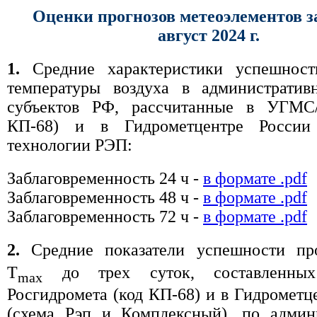
Оценки прогнозов метеоэлементов з
август 2024 г.
1.
Средние характеристики успешност
температуры воздуха в административ
субъектов РФ, рассчитанные в УГМС
КП-68) и в Гидрометцентре России
технологии РЭП:
Заблаговременность 24 ч -
в формате .pdf
Заблаговременность 48 ч -
в формате .pdf
Заблаговременность 72 ч -
в формате .pdf
2.
Средние показатели успешности пр
T
до трех суток, составленн
max
Росгидромета (код КП-68) и в Гидрометц
(схема Рэп и Комплексный), по админ