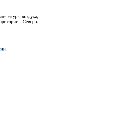
мпературы воздуха,
рритории Северо-
сии