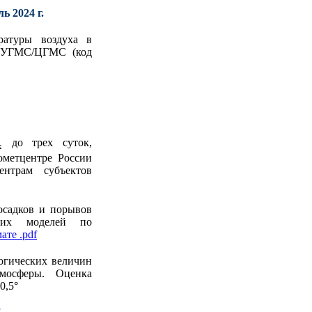
ь 2024 г.
ратуры воздуха в
в УГМС/ЦГМС (код
до трех суток,
x
ометцентре России
нтрам субъектов
осадков и порывов
ских моделей по
ате .pdf
огических величин
мосферы. Оценка
0,5°