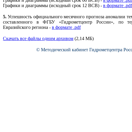
Графики и диаграммы (исходный срок 00 ВСВ) -
в формате .pdf
Графики и диаграммы (исходный срок 12 ВСВ) -
в формате .pdf
5.
Успешность официального месячного прогноза аномалии те
составленного в ФГБУ «Гидрометцентр России», по те
Евразийского региона -
в формате .pdf
Скачать все файлы одним архивом
(2,14 МБ)
© Методический кабинет Гидрометцентра Рос