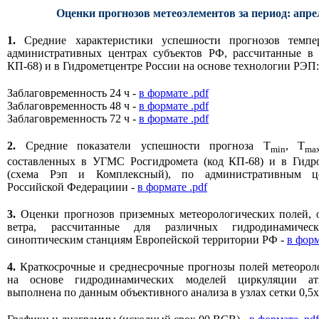
Оценки прогнозов метеоэлементов за период: апрел
1.
Средние характеристики успешности прогнозов темпе
административных центрах субъектов РФ, рассчитанные 
КП-68) и в Гидрометцентре России на основе технологии РЭП:
Заблаговременность 24 ч -
в формате .pdf
Заблаговременность 48 ч -
в формате .pdf
Заблаговременность 72 ч -
в формате .pdf
2.
Средние показатели успешности прогноза T
, T
min
ma
составленных в УГМС Росгидромета (код КП-68) и в Гидр
(схема Рэп и Комплексный), по административным це
Российской Федерациии -
в формате .pdf
3.
Оценки прогнозов приземных метеорологических полей, 
ветра, рассчитанные для различных гидродинамиче
синоптическим станциям Европейской территории РФ -
в форм
4.
Краткосрочные и среднесрочные прогнозы полей метеорол
на основе гидродинамических моделей циркуляции ат
выполнена по данным объективного анализа в узлах сетки 0,5x