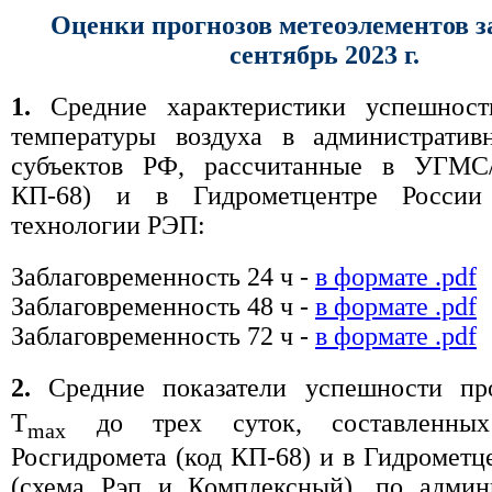
Оценки прогнозов метеоэлементов з
сентябрь 2023 г.
1.
Средние характеристики успешност
температуры воздуха в административ
субъектов РФ, рассчитанные в УГМС
КП-68) и в Гидрометцентре России
технологии РЭП:
Заблаговременность 24 ч -
в формате .pdf
Заблаговременность 48 ч -
в формате .pdf
Заблаговременность 72 ч -
в формате .pdf
2.
Средние показатели успешности пр
T
до трех суток, составленн
max
Росгидромета (код КП-68) и в Гидрометц
(схема Рэп и Комплексный), по админ