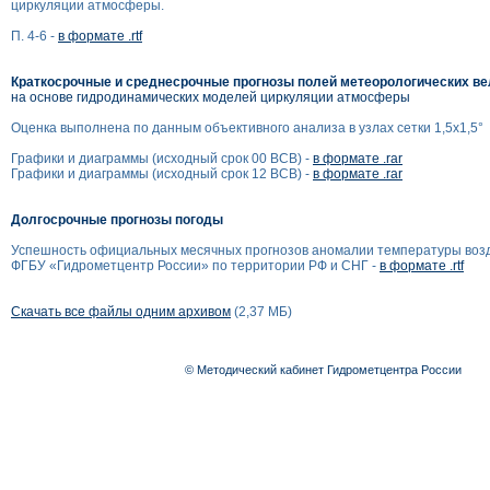
циркуляции атмосферы.
П. 4-6 -
в формате .rtf
Краткосрочные и среднесрочные прогнозы полей метеорологических в
на основе гидродинамических моделей циркуляции атмосферы
Оценка выполнена по данным объективного анализа в узлах сетки 1,5x1,5°
Графики и диаграммы (исходный срок 00 ВСВ) -
в формате .rar
Графики и диаграммы (исходный срок 12 ВСВ) -
в формате .rar
Долгосрочные прогнозы погоды
Успешность официальных месячных прогнозов аномалии температуры воз
ФГБУ «Гидрометцентр России» по территории РФ и СНГ -
в формате .rtf
Скачать все файлы одним архивом
(2,37 МБ)
© Методический кабинет Гидрометцентра России