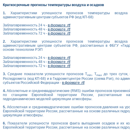
Краткосрочные прогнозы температуры воздуха и осадков
1.
Характеристики успешности прогнозов температуры возду
административным центрам субъектов РФ (код КП-68)
Заблаговременность 24 ч -
в формате .rtf
Заблаговременность 48 ч -
в формате .rtf
Заблаговременность 72 ч -
в формате .rtf
2.
Характеристики успешности прогнозов температуры возду
административным центрам субъектов РФ, рассчитанных в ФБГУ «Гид
основе технологии РЭП
Заблаговременность 24 ч -
в формате .rtf
Заблаговременность 48 ч -
в формате .rtf
Заблаговременность 72 ч -
в формате .rtf
3.
Средние показатели успешности прогнозов T
, T
до трех суток,
min
max
Росгидромета (код КП-68) и в Гидрометцентре России (схема Рэп), по ад
субъектов Российской Федерации -
в формате .rtf
4.
Абсолютные и среднеквадратические (RMS) ошибки прогнозов приземно
по станциям Европейской территории России, рассчитанные н
гидродинамических моделей циркуляции атмосферы.
5.
Абсолютная и среднеквадратические ошибки прогнозов давления на ур
Европейской территории России, рассчитанные на основе различных гидр
циркуляции атмосферы.
6.
Показатели успешности прогнозов факта выпадения осадков и их ко
Европейской территории России, рассчитанные на основе различных гидр