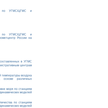
ха по УГМС/ЦГМС и
ха по УГМС/ЦГМС и
рометцентр России на
 составленных в УГМС
министративным центрам
й температуры воздуха
а основе различных
овне моря по станциям
одинамических моделей
личества по станциям
одинамических моделей