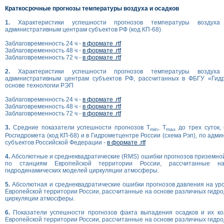
Краткосрочные прогнозы температуры воздуха и осадков
1.
Характеристики успешности прогнозов температуры возду
административным центрам субъектов РФ (код КП-68)
Заблаговременность 24 ч -
в формате .rtf
Заблаговременность 48 ч -
в формате .rtf
Заблаговременность 72 ч -
в формате .rtf
2.
Характеристики успешности прогнозов температуры возду
административным центрам субъектов РФ, рассчитанных в ФБГУ «Гид
основе технологии РЭП
Заблаговременность 24 ч -
в формате .rtf
Заблаговременность 48 ч -
в формате .rtf
Заблаговременность 72 ч -
в формате .rtf
3.
Средние показатели успешности прогнозов T
, T
до трех суток,
min
max
Росгидромета (код КП-68) и в Гидрометцентре России (схема Рэп), по ад
субъектов Российской Федерации -
в формате .rtf
4.
Абсолютные и среднеквадратические (RMS) ошибки прогнозов приземно
по станциям Европейской территории России, рассчитанные н
гидродинамических моделей циркуляции атмосферы.
5.
Абсолютная и среднеквадратические ошибки прогнозов давления на ур
Европейской территории России, рассчитанные на основе различных гидр
циркуляции атмосферы.
6.
Показатели успешности прогнозов факта выпадения осадков и их ко
Европейской территории России, рассчитанные на основе различных гидр