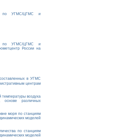
ха по УГМС/ЦГМС и
ха по УГМС/ЦГМС и
рометцентр России на
 составленных в УГМС
министративным центрам
й температуры воздуха
а основе различных
овне моря по станциям
одинамических моделей
личества по станциям
одинамических моделей