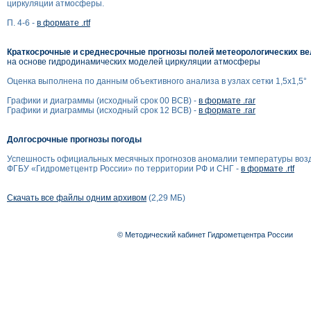
циркуляции атмосферы.
П. 4-6 -
в формате .rtf
Краткосрочные и среднесрочные прогнозы полей метеорологических в
на основе гидродинамических моделей циркуляции атмосферы
Оценка выполнена по данным объективного анализа в узлах сетки 1,5x1,5°
Графики и диаграммы (исходный срок 00 ВСВ) -
в формате .rar
Графики и диаграммы (исходный срок 12 ВСВ) -
в формате .rar
Долгосрочные прогнозы погоды
Успешность официальных месячных прогнозов аномалии температуры воз
ФГБУ «Гидрометцентр России» по территории РФ и СНГ -
в формате .rtf
Скачать все файлы одним архивом
(2,29 МБ)
© Методический кабинет Гидрометцентра России