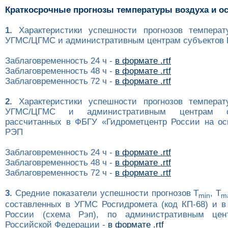
Краткосрочные прогнозы температуры воздуха и о
1.
Характеристики успешности прогнозов температ
УГМС/ЦГМС и административным центрам субъектов Р
Заблаговременность 24 ч -
в формате .rtf
Заблаговременность 48 ч -
в формате .rtf
Заблаговременность 72 ч -
в формате .rtf
2.
Характеристики успешности прогнозов температ
УГМС/ЦГМС и административным центрам с
рассчитанных в ФБГУ «Гидрометцентр России на ос
РЭП
Заблаговременность 24 ч -
в формате .rtf
Заблаговременность 48 ч -
в формате .rtf
Заблаговременность 72 ч -
в формате .rtf
3.
Средние показатели успешности прогнозов T
, T
min
m
составленных в УГМС Росгидромета (код КП-68) и в
России (схема Рэп), по административным цен
Российской Федерации -
в формате .rtf