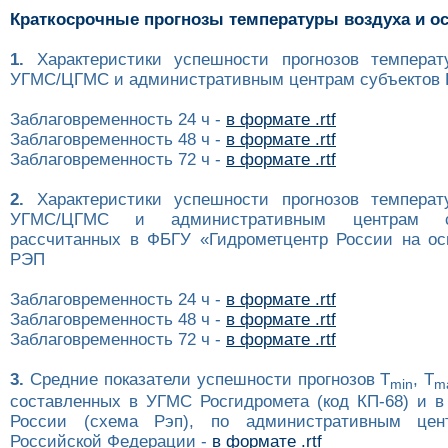
Краткосрочные прогнозы температуры воздуха и о
1.
Характеристики успешности прогнозов температ
УГМС/ЦГМС и административным центрам субъектов Р
Заблаговременность 24 ч -
в формате .rtf
Заблаговременность 48 ч -
в формате .rtf
Заблаговременность 72 ч -
в формате .rtf
2.
Характеристики успешности прогнозов температ
УГМС/ЦГМС и административным центрам с
рассчитанных в ФБГУ «Гидрометцентр России на ос
РЭП
Заблаговременность 24 ч -
в формате .rtf
Заблаговременность 48 ч -
в формате .rtf
Заблаговременность 72 ч -
в формате .rtf
3.
Средние показатели успешности прогнозов T
, T
min
m
составленных в УГМС Росгидромета (код КП-68) и в
России (схема Рэп), по административным цен
Российской Федерации -
в формате .rtf