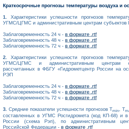
Краткосрочные прогнозы температуры воздуха и о
1.
Характеристики успешности прогнозов температ
УГМС/ЦГМС и административным центрам субъектов Р
Заблаговременность 24 ч -
в формате .rtf
Заблаговременность 48 ч -
в формате .rtf
Заблаговременность 72 ч -
в формате .rtf
2.
Характеристики успешности прогнозов температ
УГМС/ЦГМС и административным центрам с
рассчитанных в ФБГУ «Гидрометцентр России на ос
РЭП
Заблаговременность 24 ч -
в формате .rtf
Заблаговременность 48 ч -
в формате .rtf
Заблаговременность 72 ч -
в формате .rtf
3.
Средние показатели успешности прогнозов T
, T
min
m
составленных в УГМС Росгидромета (код КП-68) и в
России (схема Рэп), по административным цен
Российской Федерации -
в формате .rtf