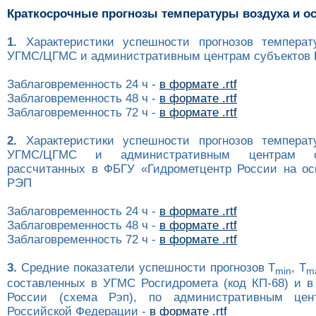
Краткосрочные прогнозы температуры воздуха и о
1.
Характеристики успешности прогнозов температ
УГМС/ЦГМС и административным центрам субъектов Р
Заблаговременность 24 ч -
в формате .rtf
Заблаговременность 48 ч -
в формате .rtf
Заблаговременность 72 ч -
в формате .rtf
2.
Характеристики успешности прогнозов температ
УГМС/ЦГМС и административным центрам с
рассчитанных в ФБГУ «Гидрометцентр России на ос
РЭП
Заблаговременность 24 ч -
в формате .rtf
Заблаговременность 48 ч -
в формате .rtf
Заблаговременность 72 ч -
в формате .rtf
3.
Средние показатели успешности прогнозов T
, T
min
m
составленных в УГМС Росгидромета (код КП-68) и в
России (схема Рэп), по административным цен
Российской Федерации -
в формате .rtf