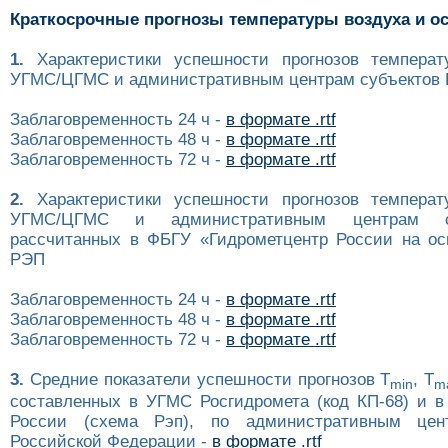
Краткосрочные прогнозы температуры воздуха и о
1.
Характеристики успешности прогнозов температ
УГМС/ЦГМС и административным центрам субъектов Р
Заблаговременность 24 ч -
в формате .rtf
Заблаговременность 48 ч -
в формате .rtf
Заблаговременность 72 ч -
в формате .rtf
2.
Характеристики успешности прогнозов температ
УГМС/ЦГМС и административным центрам с
рассчитанных в ФБГУ «Гидрометцентр России на ос
РЭП
Заблаговременность 24 ч -
в формате .rtf
Заблаговременность 48 ч -
в формате .rtf
Заблаговременность 72 ч -
в формате .rtf
3.
Средние показатели успешности прогнозов T
, T
min
m
составленных в УГМС Росгидромета (код КП-68) и в
России (схема Рэп), по административным цен
Российской Федерации -
в формате .rtf