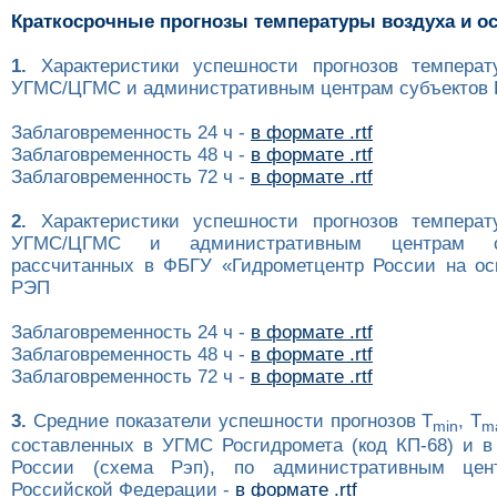
Краткосрочные прогнозы температуры воздуха и о
1.
Характеристики успешности прогнозов температ
УГМС/ЦГМС и административным центрам субъектов Р
Заблаговременность 24 ч -
в формате .rtf
Заблаговременность 48 ч -
в формате .rtf
Заблаговременность 72 ч -
в формате .rtf
2.
Характеристики успешности прогнозов температ
УГМС/ЦГМС и административным центрам с
рассчитанных в ФБГУ «Гидрометцентр России на ос
РЭП
Заблаговременность 24 ч -
в формате .rtf
Заблаговременность 48 ч -
в формате .rtf
Заблаговременность 72 ч -
в формате .rtf
3.
Средние показатели успешности прогнозов T
, T
min
m
составленных в УГМС Росгидромета (код КП-68) и в
России (схема Рэп), по административным цен
Российской Федерации -
в формате .rtf