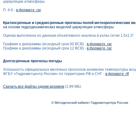
циркуляции атмосферы.
П. 4-6 -
в формате .rar
Краткосрочные и среднесрочные прогнозы полей метеорологических в
на основе гидродинамических моделей циркуляции атмосферы
Оценка выполнена по данным объективного анализа в узлах сетки 1,5x1,5°
Графики и диаграммы (исходный срок 00 ВСВ) -
в формате .rar
Графики и диаграммы (исходный срок 12 ВСВ) -
в формате .rar
Долгосрочные прогнозы погоды
Успешность официальных месячных прогнозов аномалии температуры воз
ФГБУ «Гидрометцентр России» по территории РФ и СНГ -
в формате .rtf
Скачать все файлы одним архивом
(1,99 МБ)
© Методический кабинет Гидрометцентра России