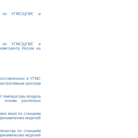
ха по УГМС/ЦГМС и
ха по УГМС/ЦГМС и
рометцентр России на
 составленных в УГМС
министративным центрам
й температуры воздуха
а основе различных
овне моря по станциям
одинамических моделей
личества по станциям
одинамических моделей