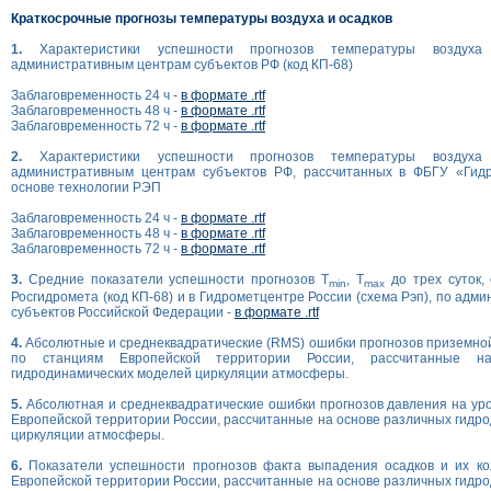
Краткосрочные прогнозы температуры воздуха и осадков
1.
Характеристики успешности прогнозов температуры возду
административным центрам субъектов РФ (код КП-68)
Заблаговременность 24 ч -
в формате .rtf
Заблаговременность 48 ч -
в формате .rtf
Заблаговременность 72 ч -
в формате .rtf
2.
Характеристики успешности прогнозов температуры возду
административным центрам субъектов РФ, рассчитанных в ФБГУ «Гид
основе технологии РЭП
Заблаговременность 24 ч -
в формате .rtf
Заблаговременность 48 ч -
в формате .rtf
Заблаговременность 72 ч -
в формате .rtf
3.
Средние показатели успешности прогнозов T
, T
до трех суток,
min
max
Росгидромета (код КП-68) и в Гидрометцентре России (схема Рэп), по ад
субъектов Российской Федерации -
в формате .rtf
4.
Абсолютные и среднеквадратические (RMS) ошибки прогнозов приземно
по станциям Европейской территории России, рассчитанные н
гидродинамических моделей циркуляции атмосферы.
5.
Абсолютная и среднеквадратические ошибки прогнозов давления на ур
Европейской территории России, рассчитанные на основе различных гидр
циркуляции атмосферы.
6.
Показатели успешности прогнозов факта выпадения осадков и их ко
Европейской территории России, рассчитанные на основе различных гидр