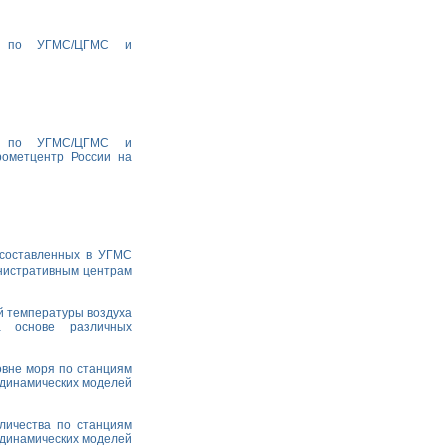
ха по УГМС/ЦГМС и
ха по УГМС/ЦГМС и
рометцентр России на
 составленных в УГМС
министративным центрам
й температуры воздуха
а основе различных
овне моря по станциям
одинамических моделей
личества по станциям
одинамических моделей