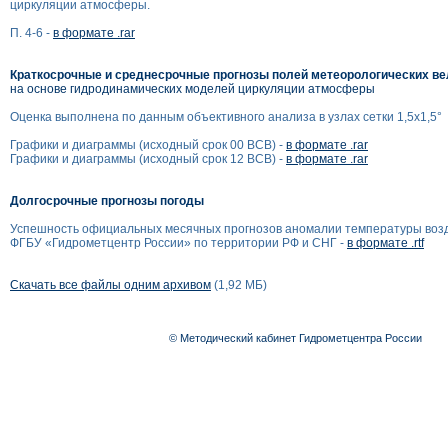
циркуляции атмосферы.
П. 4-6 -
в формате .rar
Краткосрочные и среднесрочные прогнозы полей метеорологических в
на основе гидродинамических моделей циркуляции атмосферы
Оценка выполнена по данным объективного анализа в узлах сетки 1,5x1,5°
Графики и диаграммы (исходный срок 00 ВСВ) -
в формате .rar
Графики и диаграммы (исходный срок 12 ВСВ) -
в формате .rar
Долгосрочные прогнозы погоды
Успешность официальных месячных прогнозов аномалии температуры воз
ФГБУ «Гидрометцентр России» по территории РФ и СНГ -
в формате .rtf
Скачать все файлы одним архивом
(1,92 МБ)
© Методический кабинет Гидрометцентра России