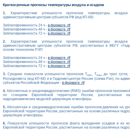
Краткосрочные прогнозы температуры воздуха и осадков
1.
Характеристики успешности прогнозов температуры возду
административным центрам субъектов РФ (код КП-68)
Заблаговременность 24 ч -
в формате .rtf
Заблаговременность 48 ч -
в формате .rtf
Заблаговременность 72 ч -
в формате .rtf
2.
Характеристики успешности прогнозов температуры возду
административным центрам субъектов РФ, рассчитанных в ФБГУ «Гид
основе технологии РЭП
Заблаговременность 24 ч -
в формате .rtf
Заблаговременность 48 ч -
в формате .rtf
Заблаговременность 72 ч -
в формате .rtf
3.
Средние показатели успешности прогнозов T
, T
до трех суток,
min
max
Росгидромета (код КП-68) и в Гидрометцентре России (схема Рэп), по ад
субъектов Российской Федерации -
в формате .rtf
4.
Абсолютные и среднеквадратические (RMS) ошибки прогнозов приземно
по станциям Европейской территории России, рассчитанные н
гидродинамических моделей циркуляции атмосферы.
5.
Абсолютная и среднеквадратические ошибки прогнозов давления на ур
Европейской территории России, рассчитанные на основе различных гидр
циркуляции атмосферы.
6.
Показатели успешности прогнозов факта выпадения осадков и их ко
Европейской территории России, рассчитанные на основе различных гидр