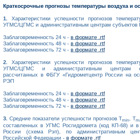
Краткосрочные прогнозы температуры воздуха и о
1.
Характеристики успешности прогнозов температ
УГМС/ЦГМС и административным центрам субъектов Р
Заблаговременность 24 ч -
в формате .rtf
Заблаговременность 48 ч -
в формате .rtf
Заблаговременность 72 ч -
в формате .rtf
2.
Характеристики успешности прогнозов температ
УГМС/ЦГМС и административным центрам с
рассчитанных в ФБГУ «Гидрометцентр России на ос
РЭП
Заблаговременность 24 ч -
в формате .rtf
Заблаговременность 48 ч -
в формате .rtf
Заблаговременность 72 ч -
в формате .rtf
3.
Средние показатели успешности прогнозов T
, T
min
m
составленных в УГМС Росгидромета (код КП-68) и в
России (схема Рэп), по административным цен
Российской Федерации -
в формате .rtf