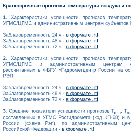
Краткосрочные прогнозы температуры воздуха и о
1.
Характеристики успешности прогнозов температ
УГМС/ЦГМС и административным центрам субъектов Р
Заблаговременность 24 ч -
в формате .rtf
Заблаговременность 48 ч -
в формате .rtf
Заблаговременность 72 ч -
в формате .rtf
2.
Характеристики успешности прогнозов температ
УГМС/ЦГМС и административным центрам с
рассчитанных в ФБГУ «Гидрометцентр России на ос
РЭП
Заблаговременность 24 ч -
в формате .rtf
Заблаговременность 48 ч -
в формате .rtf
Заблаговременность 72 ч -
в формате .rtf
3.
Средние показатели успешности прогнозов T
, T
min
m
составленных в УГМС Росгидромета (код КП-68) и в
России (схема Рэп), по административным цен
Российской Федерации -
в формате .rtf