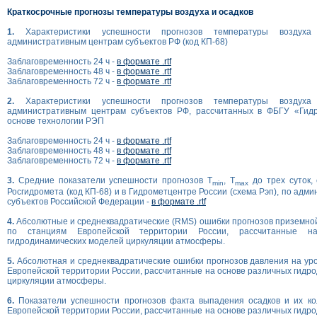
Краткосрочные прогнозы температуры воздуха и осадков
1.
Характеристики успешности прогнозов температуры возду
административным центрам субъектов РФ (код КП-68)
Заблаговременность 24 ч -
в формате .rtf
Заблаговременность 48 ч -
в формате .rtf
Заблаговременность 72 ч -
в формате .rtf
2.
Характеристики успешности прогнозов температуры возду
административным центрам субъектов РФ, рассчитанных в ФБГУ «Гид
основе технологии РЭП
Заблаговременность 24 ч -
в формате .rtf
Заблаговременность 48 ч -
в формате .rtf
Заблаговременность 72 ч -
в формате .rtf
3.
Средние показатели успешности прогнозов T
, T
до трех суток,
min
max
Росгидромета (код КП-68) и в Гидрометцентре России (схема Рэп), по ад
субъектов Российской Федерации -
в формате .rtf
4.
Абсолютные и среднеквадратические (RMS) ошибки прогнозов приземно
по станциям Европейской территории России, рассчитанные н
гидродинамических моделей циркуляции атмосферы.
5.
Абсолютная и среднеквадратические ошибки прогнозов давления на ур
Европейской территории России, рассчитанные на основе различных гидр
циркуляции атмосферы.
6.
Показатели успешности прогнозов факта выпадения осадков и их ко
Европейской территории России, рассчитанные на основе различных гидр