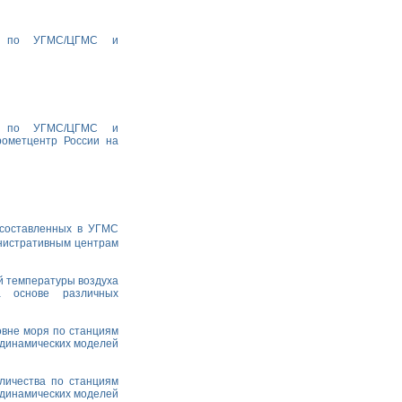
ха по УГМС/ЦГМС и
ха по УГМС/ЦГМС и
рометцентр России на
 составленных в УГМС
министративным центрам
й температуры воздуха
а основе различных
овне моря по станциям
одинамических моделей
личества по станциям
одинамических моделей