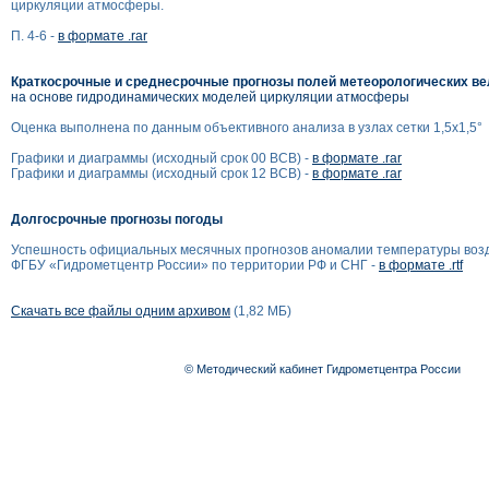
циркуляции атмосферы.
П. 4-6 -
в формате .rar
Краткосрочные и среднесрочные прогнозы полей метеорологических в
на основе гидродинамических моделей циркуляции атмосферы
Оценка выполнена по данным объективного анализа в узлах сетки 1,5x1,5°
Графики и диаграммы (исходный срок 00 ВСВ) -
в формате .rar
Графики и диаграммы (исходный срок 12 ВСВ) -
в формате .rar
Долгосрочные прогнозы погоды
Успешность официальных месячных прогнозов аномалии температуры воз
ФГБУ «Гидрометцентр России» по территории РФ и СНГ -
в формате .rtf
Скачать все файлы одним архивом
(1,82 МБ)
© Методический кабинет Гидрометцентра России