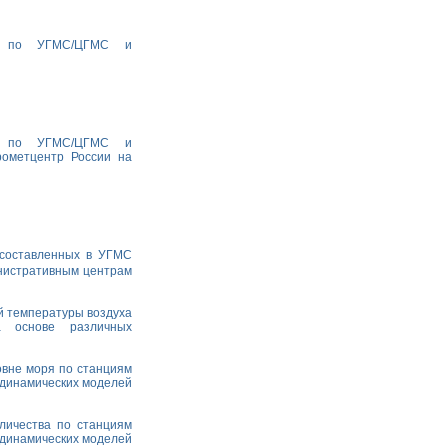
ха по УГМС/ЦГМС и
ха по УГМС/ЦГМС и
рометцентр России на
 составленных в УГМС
министративным центрам
й температуры воздуха
а основе различных
овне моря по станциям
одинамических моделей
личества по станциям
одинамических моделей