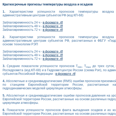
Краткосрочные прогнозы температуры воздуха и осадков
1.
Характеристики успешности прогнозов температуры возду
административным центрам субъектов РФ (код КП-68)
Заблаговременность 24 ч -
в формате .rtf
Заблаговременность 48 ч -
в формате .rtf
Заблаговременность 72 ч -
в формате .rtf
2.
Характеристики успешности прогнозов температуры возду
административным центрам субъектов РФ, рассчитанных в ФБГУ «Гид
основе технологии РЭП
Заблаговременность 24 ч -
в формате .rtf
Заблаговременность 48 ч -
в формате .rtf
Заблаговременность 72 ч -
в формате .rtf
3.
Средние показатели успешности прогнозов T
, T
до трех суток,
min
max
Росгидромета (код КП-68) и в Гидрометцентре России (схема Рэп), по ад
субъектов Российской Федерации -
в формате .rtf
4.
Абсолютные и среднеквадратические (RMS) ошибки прогнозов приземно
по станциям Европейской территории России, рассчитанные н
гидродинамических моделей циркуляции атмосферы.
5.
Абсолютная и среднеквадратические ошибки прогнозов давления на ур
Европейской территории России, рассчитанные на основе различных гидр
циркуляции атмосферы.
6.
Показатели успешности прогнозов факта выпадения осадков и их ко
Европейской территории России, рассчитанные на основе различных гидр