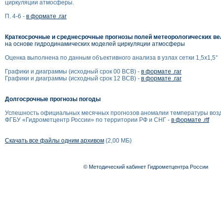
циркуляции атмосферы.
П. 4-6 -
в формате .rar
Краткосрочные и среднесрочные прогнозы полей метеорологических в
на основе гидродинамических моделей циркуляции атмосферы
Оценка выполнена по данным объективного анализа в узлах сетки 1,5x1,5°
Графики и диаграммы (исходный срок 00 ВСВ) -
в формате .rar
Графики и диаграммы (исходный срок 12 ВСВ) -
в формате .rar
Долгосрочные прогнозы погоды
Успешность официальных месячных прогнозов аномалии температуры воз
ФГБУ «Гидрометцентр России» по территории РФ и СНГ -
в формате .rtf
Скачать все файлы одним архивом
(2,00 МБ)
© Методический кабинет Гидрометцентра России