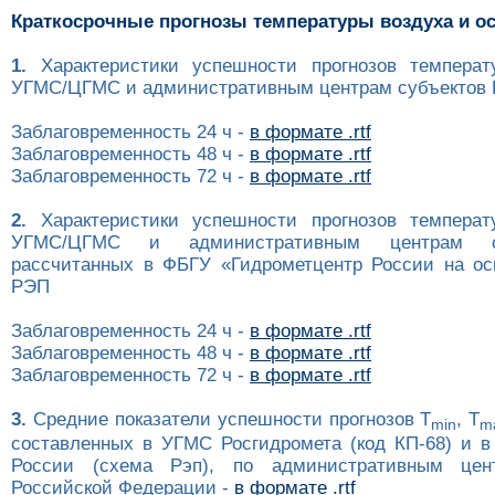
Краткосрочные прогнозы температуры воздуха и о
1.
Характеристики успешности прогнозов температ
УГМС/ЦГМС и административным центрам субъектов Р
Заблаговременность 24 ч -
в формате .rtf
Заблаговременность 48 ч -
в формате .rtf
Заблаговременность 72 ч -
в формате .rtf
2.
Характеристики успешности прогнозов температ
УГМС/ЦГМС и административным центрам с
рассчитанных в ФБГУ «Гидрометцентр России на ос
РЭП
Заблаговременность 24 ч -
в формате .rtf
Заблаговременность 48 ч -
в формате .rtf
Заблаговременность 72 ч -
в формате .rtf
3.
Средние показатели успешности прогнозов T
, T
min
m
составленных в УГМС Росгидромета (код КП-68) и в
России (схема Рэп), по административным цен
Российской Федерации -
в формате .rtf