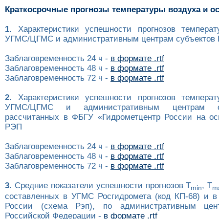
Краткосрочные прогнозы температуры воздуха и о
1.
Характеристики успешности прогнозов температ
УГМС/ЦГМС и административным центрам субъектов Р
Заблаговременность 24 ч -
в формате .rtf
Заблаговременность 48 ч -
в формате .rtf
Заблаговременность 72 ч -
в формате .rtf
2.
Характеристики успешности прогнозов температ
УГМС/ЦГМС и административным центрам с
рассчитанных в ФБГУ «Гидрометцентр России на ос
РЭП
Заблаговременность 24 ч -
в формате .rtf
Заблаговременность 48 ч -
в формате .rtf
Заблаговременность 72 ч -
в формате .rtf
3.
Средние показатели успешности прогнозов T
, T
min
m
составленных в УГМС Росгидромета (код КП-68) и в
России (схема Рэп), по административным цен
Российской Федерации -
в формате .rtf