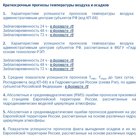
Краткосрочные прогнозы температуры воздуха и осадков
1.
Характеристики успешности прогнозов температуры возду
административным центрам субъектов РФ (код КП-68)
Заблаговременность 24 ч -
в формате .rtf
Заблаговременность 48 ч -
в формате .rtf
Заблаговременность 72 ч -
в формате .rtf
2.
Характеристики успешности прогнозов температуры возду
административным центрам субъектов РФ, рассчитанных в ФБГУ «Гид
основе технологии РЭП
Заблаговременность 24 ч -
в формате .rtf
Заблаговременность 48 ч -
в формате .rtf
Заблаговременность 72 ч -
в формате .rtf
3.
Средние показатели успешности прогнозов T
, T
до трех суток,
min
max
Росгидромета (код КП-68) и в Гидрометцентре России (схема Рэп), по ад
субъектов Российской Федерации -
в формате .rtf
4.
Абсолютные и среднеквадратические (RMS) ошибки прогнозов приземно
по станциям Европейской территории России, рассчитанные н
гидродинамических моделей циркуляции атмосферы.
5.
Абсолютная и среднеквадратические ошибки прогнозов давления на ур
Европейской территории России, рассчитанные на основе различных гидр
циркуляции атмосферы.
6.
Показатели успешности прогнозов факта выпадения осадков и их ко
Европейской территории России, рассчитанные на основе различных гидр