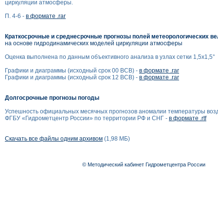
циркуляции атмосферы.
П. 4-6 -
в формате .rar
Краткосрочные и среднесрочные прогнозы полей метеорологических в
на основе гидродинамических моделей циркуляции атмосферы
Оценка выполнена по данным объективного анализа в узлах сетки 1,5x1,5°
Графики и диаграммы (исходный срок 00 ВСВ) -
в формате .rar
Графики и диаграммы (исходный срок 12 ВСВ) -
в формате .rar
Долгосрочные прогнозы погоды
Успешность официальных месячных прогнозов аномалии температуры воз
ФГБУ «Гидрометцентр России» по территории РФ и СНГ -
в формате .rtf
Скачать все файлы одним архивом
(1,98 МБ)
© Методический кабинет Гидрометцентра России