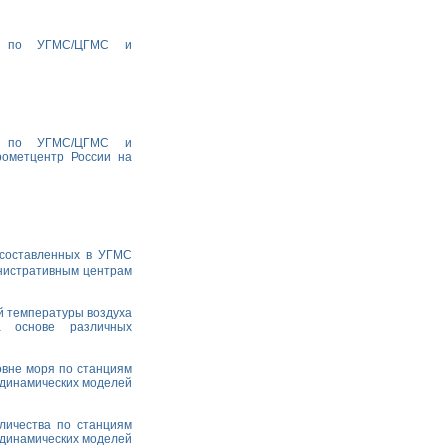
ха по УГМС/ЦГМС и
ха по УГМС/ЦГМС и
рометцентр России на
 составленных в УГМС
министративным центрам
й температуры воздуха
а основе различных
овне моря по станциям
одинамических моделей
личества по станциям
одинамических моделей