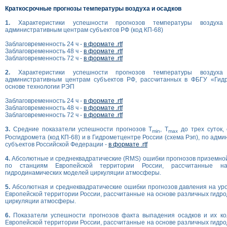
Краткосрочные прогнозы температуры воздуха и осадков
1.
Характеристики успешности прогнозов температуры возду
административным центрам субъектов РФ (код КП-68)
Заблаговременность 24 ч -
в формате .rtf
Заблаговременность 48 ч -
в формате .rtf
Заблаговременность 72 ч -
в формате .rtf
2.
Характеристики успешности прогнозов температуры возду
административным центрам субъектов РФ, рассчитанных в ФБГУ «Гид
основе технологии РЭП
Заблаговременность 24 ч -
в формате .rtf
Заблаговременность 48 ч -
в формате .rtf
Заблаговременность 72 ч -
в формате .rtf
3.
Средние показатели успешности прогнозов T
, T
до трех суток,
min
max
Росгидромета (код КП-68) и в Гидрометцентре России (схема Рэп), по ад
субъектов Российской Федерации -
в формате .rtf
4.
Абсолютные и среднеквадратические (RMS) ошибки прогнозов приземно
по станциям Европейской территории России, рассчитанные н
гидродинамических моделей циркуляции атмосферы.
5.
Абсолютная и среднеквадратические ошибки прогнозов давления на ур
Европейской территории России, рассчитанные на основе различных гидр
циркуляции атмосферы.
6.
Показатели успешности прогнозов факта выпадения осадков и их ко
Европейской территории России, рассчитанные на основе различных гидр