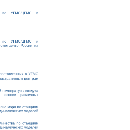
ха по УГМС/ЦГМС и
ха по УГМС/ЦГМС и
рометцентр России на
 составленных в УГМС
министративным центрам
й температуры воздуха
а основе различных
овне моря по станциям
одинамических моделей
личества по станциям
одинамических моделей