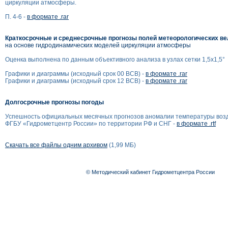
циркуляции атмосферы.
П. 4-6 -
в формате .rar
Краткосрочные и среднесрочные прогнозы полей метеорологических в
на основе гидродинамических моделей циркуляции атмосферы
Оценка выполнена по данным объективного анализа в узлах сетки 1,5x1,5°
Графики и диаграммы (исходный срок 00 ВСВ) -
в формате .rar
Графики и диаграммы (исходный срок 12 ВСВ) -
в формате .rar
Долгосрочные прогнозы погоды
Успешность официальных месячных прогнозов аномалии температуры воз
ФГБУ «Гидрометцентр России» по территории РФ и СНГ -
в формате .rtf
Скачать все файлы одним архивом
(1,99 МБ)
© Методический кабинет Гидрометцентра России