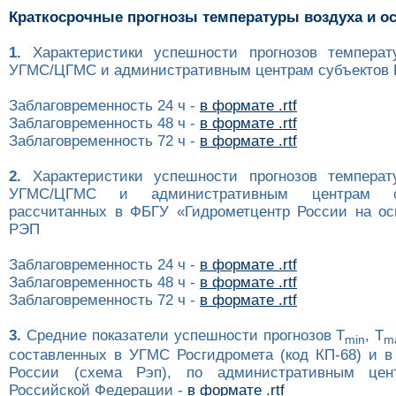
Краткосрочные прогнозы температуры воздуха и о
1.
Характеристики успешности прогнозов температ
УГМС/ЦГМС и административным центрам субъектов Р
Заблаговременность 24 ч -
в формате .rtf
Заблаговременность 48 ч -
в формате .rtf
Заблаговременность 72 ч -
в формате .rtf
2.
Характеристики успешности прогнозов температ
УГМС/ЦГМС и административным центрам с
рассчитанных в ФБГУ «Гидрометцентр России на ос
РЭП
Заблаговременность 24 ч -
в формате .rtf
Заблаговременность 48 ч -
в формате .rtf
Заблаговременность 72 ч -
в формате .rtf
3.
Средние показатели успешности прогнозов T
, T
min
m
составленных в УГМС Росгидромета (код КП-68) и в
России (схема Рэп), по административным цен
Российской Федерации -
в формате .rtf