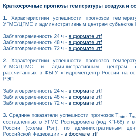
Краткосрочные прогнозы температуры воздуха и о
1.
Характеристики успешности прогнозов температ
УГМС/ЦГМС и административным центрам субъектов Р
Заблаговременность 24 ч -
в формате .rtf
Заблаговременность 48 ч -
в формате .rtf
Заблаговременность 72 ч -
в формате .rtf
2.
Характеристики успешности прогнозов температ
УГМС/ЦГМС и административным центрам с
рассчитанных в ФБГУ «Гидрометцентр России на ос
РЭП
Заблаговременность 24 ч -
в формате .rtf
Заблаговременность 48 ч -
в формате .rtf
Заблаговременность 72 ч -
в формате .rtf
3.
Средние показатели успешности прогнозов T
, T
min
m
составленных в УГМС Росгидромета (код КП-68) и в
России (схема Рэп), по административным цен
Российской Федерации -
в формате .rtf