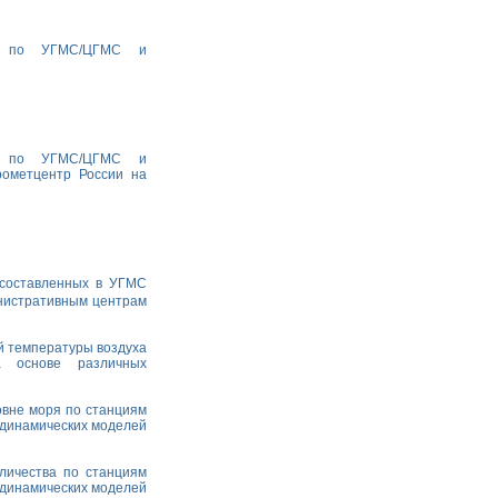
ха по УГМС/ЦГМС и
ха по УГМС/ЦГМС и
рометцентр России на
 составленных в УГМС
министративным центрам
й температуры воздуха
а основе различных
овне моря по станциям
одинамических моделей
личества по станциям
одинамических моделей