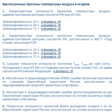
Краткосрочные прогнозы температуры воздуха и осадков
1.
Характеристики успешности прогнозов температуры возду
административным центрам субъектов РФ (код КП-68)
Заблаговременность 24 ч -
в формате .rtf
Заблаговременность 48 ч -
в формате .rtf
Заблаговременность 72 ч -
в формате .rtf
2.
Характеристики успешности прогнозов температуры возду
административным центрам субъектов РФ, рассчитанных в ФБГУ «Гид
основе технологии РЭП
Заблаговременность 24 ч -
в формате .rtf
Заблаговременность 48 ч -
в формате .rtf
Заблаговременность 72 ч -
в формате .rtf
3.
Средние показатели успешности прогнозов T
, T
до трех суток,
min
max
Росгидромета (код КП-68) и в Гидрометцентре России (схема Рэп), по ад
субъектов Российской Федерации -
в формате .rtf
4.
Абсолютные и среднеквадратические (RMS) ошибки прогнозов приземно
по станциям Европейской территории России, рассчитанные н
гидродинамических моделей циркуляции атмосферы.
5.
Абсолютная и среднеквадратические ошибки прогнозов давления на ур
Европейской территории России, рассчитанные на основе различных гидр
циркуляции атмосферы.
6.
Показатели успешности прогнозов факта выпадения осадков и их ко
Европейской территории России, рассчитанные на основе различных гидр