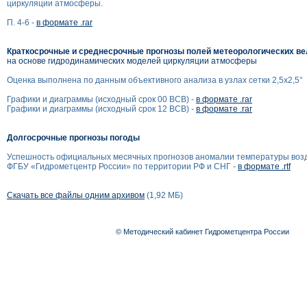
циркуляции атмосферы.
П. 4-6 -
в формате .rar
Краткосрочные и среднесрочные прогнозы полей метеорологических в
на основе гидродинамических моделей циркуляции атмосферы
Оценка выполнена по данным объективного анализа в узлах сетки 2,5x2,5°
Графики и диаграммы (исходный срок 00 ВСВ) -
в формате .rar
Графики и диаграммы (исходный срок 12 ВСВ) -
в формате .rar
Долгосрочные прогнозы погоды
Успешность официальных месячных прогнозов аномалии температуры воз
ФГБУ «Гидрометцентр России» по территории РФ и СНГ -
в формате .rtf
Скачать все файлы одним архивом
(1,92 МБ)
© Методический кабинет Гидрометцентра России