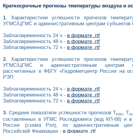
Краткосрочные прогнозы температуры воздуха и о
1.
Характеристики успешности прогнозов температ
УГМС/ЦГМС и административным центрам субъектов Р
Заблаговременность 24 ч -
в формате .rtf
Заблаговременность 48 ч -
в формате .rtf
Заблаговременность 72 ч -
в формате .rtf
2.
Характеристики успешности прогнозов температ
УГМС/ЦГМС и административным центрам с
рассчитанных в ФБГУ «Гидрометцентр России на ос
РЭП
Заблаговременность 24 ч -
в формате .rtf
Заблаговременность 48 ч -
в формате .rtf
Заблаговременность 72 ч -
в формате .rtf
3.
Средние показатели успешности прогнозов T
, T
min
m
составленных в УГМС Росгидромета (код КП-68) и в
России (схема Рэп), по административным цен
Российской Федерации -
в формате .rtf