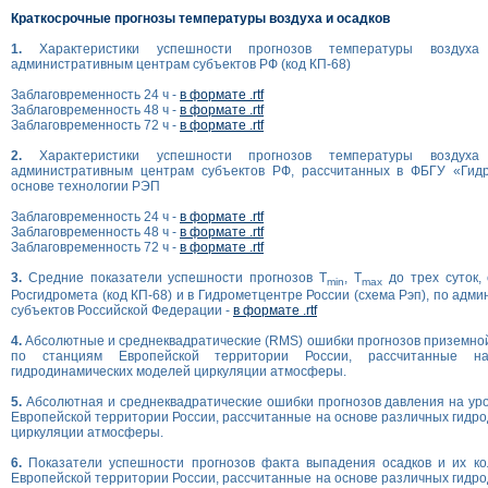
Краткосрочные прогнозы температуры воздуха и осадков
1.
Характеристики успешности прогнозов температуры возду
административным центрам субъектов РФ (код КП-68)
Заблаговременность 24 ч -
в формате .rtf
Заблаговременность 48 ч -
в формате .rtf
Заблаговременность 72 ч -
в формате .rtf
2.
Характеристики успешности прогнозов температуры возду
административным центрам субъектов РФ, рассчитанных в ФБГУ «Гид
основе технологии РЭП
Заблаговременность 24 ч -
в формате .rtf
Заблаговременность 48 ч -
в формате .rtf
Заблаговременность 72 ч -
в формате .rtf
3.
Средние показатели успешности прогнозов T
, T
до трех суток,
min
max
Росгидромета (код КП-68) и в Гидрометцентре России (схема Рэп), по ад
субъектов Российской Федерации -
в формате .rtf
4.
Абсолютные и среднеквадратические (RMS) ошибки прогнозов приземно
по станциям Европейской территории России, рассчитанные н
гидродинамических моделей циркуляции атмосферы.
5.
Абсолютная и среднеквадратические ошибки прогнозов давления на ур
Европейской территории России, рассчитанные на основе различных гидр
циркуляции атмосферы.
6.
Показатели успешности прогнозов факта выпадения осадков и их ко
Европейской территории России, рассчитанные на основе различных гидр