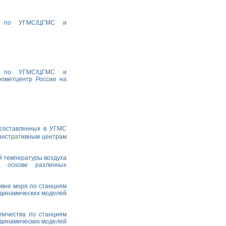
ха по УГМС/ЦГМС и
ха по УГМС/ЦГМС и
рометцентр России на
 составленных в УГМС
министративным центрам
й температуры воздуха
а основе различных
овне моря по станциям
одинамических моделей
личества по станциям
одинамических моделей