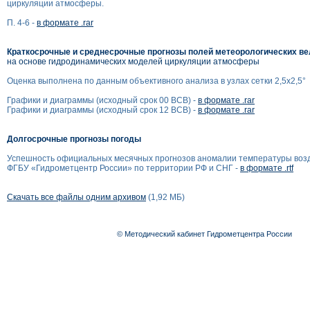
циркуляции атмосферы.
П. 4-6 -
в формате .rar
Краткосрочные и среднесрочные прогнозы полей метеорологических в
на основе гидродинамических моделей циркуляции атмосферы
Оценка выполнена по данным объективного анализа в узлах сетки 2,5x2,5°
Графики и диаграммы (исходный срок 00 ВСВ) -
в формате .rar
Графики и диаграммы (исходный срок 12 ВСВ) -
в формате .rar
Долгосрочные прогнозы погоды
Успешность официальных месячных прогнозов аномалии температуры воз
ФГБУ «Гидрометцентр России» по территории РФ и СНГ -
в формате .rtf
Скачать все файлы одним архивом
(1,92 МБ)
© Методический кабинет Гидрометцентра России