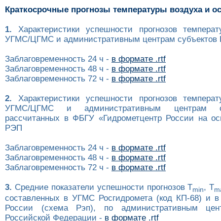
Краткосрочные прогнозы температуры воздуха и о
1.
Характеристики успешности прогнозов температ
УГМС/ЦГМС и административным центрам субъектов Р
Заблаговременность 24 ч -
в формате .rtf
Заблаговременность 48 ч -
в формате .rtf
Заблаговременность 72 ч -
в формате .rtf
2.
Характеристики успешности прогнозов температ
УГМС/ЦГМС и административным центрам с
рассчитанных в ФБГУ «Гидрометцентр России на ос
РЭП
Заблаговременность 24 ч -
в формате .rtf
Заблаговременность 48 ч -
в формате .rtf
Заблаговременность 72 ч -
в формате .rtf
3.
Средние показатели успешности прогнозов T
, T
min
m
составленных в УГМС Росгидромета (код КП-68) и в
России (схема Рэп), по административным цен
Российской Федерации -
в формате .rtf