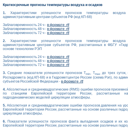
Краткосрочные прогнозы температуры воздуха и осадков
1.
Характеристики успешности прогнозов температуры возду
административным центрам субъектов РФ (код КП-68)
Заблаговременность 24 ч -
в формате .rtf
Заблаговременность 48 ч -
в формате .rtf
Заблаговременность 72 ч -
в формате .rtf
2.
Характеристики успешности прогнозов температуры возду
административным центрам субъектов РФ, рассчитанных в ФБГУ «Гид
основе технологии РЭП
Заблаговременность 24 ч -
в формате .rtf
Заблаговременность 48 ч -
в формате .rtf
Заблаговременность 72 ч -
в формате .rtf
3.
Средние показатели успешности прогнозов T
, T
до трех суток,
min
max
Росгидромета (код КП-68) и в Гидрометцентре России (схема Рэп), по ад
субъектов Российской Федерации -
в формате .rtf
4.
Абсолютные и среднеквадратические (RMS) ошибки прогнозов приземно
по станциям Европейской территории России, рассчитанные н
гидродинамических моделей циркуляции атмосферы.
5.
Абсолютная и среднеквадратические ошибки прогнозов давления на ур
Европейской территории России, рассчитанные на основе различных гидр
циркуляции атмосферы.
6.
Показатели успешности прогнозов факта выпадения осадков и их ко
Европейской территории России, рассчитанные на основе различных гидр