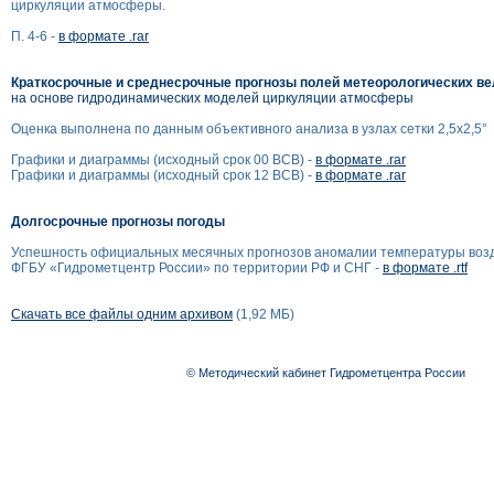
циркуляции атмосферы.
П. 4-6 -
в формате .rar
Краткосрочные и среднесрочные прогнозы полей метеорологических в
на основе гидродинамических моделей циркуляции атмосферы
Оценка выполнена по данным объективного анализа в узлах сетки 2,5x2,5°
Графики и диаграммы (исходный срок 00 ВСВ) -
в формате .rar
Графики и диаграммы (исходный срок 12 ВСВ) -
в формате .rar
Долгосрочные прогнозы погоды
Успешность официальных месячных прогнозов аномалии температуры воз
ФГБУ «Гидрометцентр России» по территории РФ и СНГ -
в формате .rtf
Скачать все файлы одним архивом
(1,92 МБ)
© Методический кабинет Гидрометцентра России