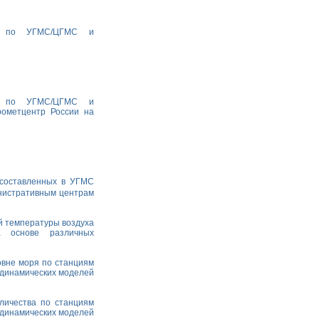
ха по УГМС/ЦГМС и
ха по УГМС/ЦГМС и
рометцентр России на
 составленных в УГМС
министративным центрам
й температуры воздуха
а основе различных
овне моря по станциям
одинамических моделей
личества по станциям
одинамических моделей