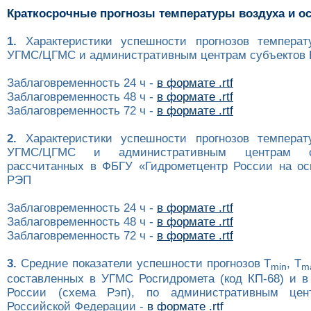
Краткосрочные прогнозы температуры воздуха и о
1.
Характеристики успешности прогнозов температ
УГМС/ЦГМС и административным центрам субъектов Р
Заблаговременность 24 ч -
в формате .rtf
Заблаговременность 48 ч -
в формате .rtf
Заблаговременность 72 ч -
в формате .rtf
2.
Характеристики успешности прогнозов температ
УГМС/ЦГМС и административным центрам с
рассчитанных в ФБГУ «Гидрометцентр России на ос
РЭП
Заблаговременность 24 ч -
в формате .rtf
Заблаговременность 48 ч -
в формате .rtf
Заблаговременность 72 ч -
в формате .rtf
3.
Средние показатели успешности прогнозов T
, T
min
m
составленных в УГМС Росгидромета (код КП-68) и в
России (схема Рэп), по административным цен
Российской Федерации -
в формате .rtf